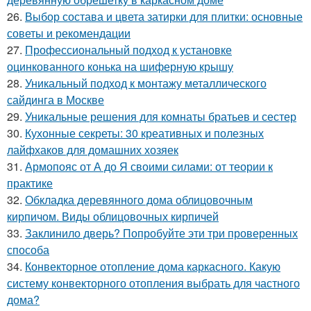
26.
Выбор состава и цвета затирки для плитки: основные
советы и рекомендации
27.
Профессиональный подход к установке
оцинкованного конька на шиферную крышу
28.
Уникальный подход к монтажу металлического
сайдинга в Москве
29.
Уникальные решения для комнаты братьев и сестер
30.
Кухонные секреты: 30 креативных и полезных
лайфхаков для домашних хозяек
31.
Армопояс от А до Я своими силами: от теории к
практике
32.
Обкладка деревянного дома облицовочным
кирпичом. Виды облицовочных кирпичей
33.
Заклинило дверь? Попробуйте эти три проверенных
способа
34.
Конвекторное отопление дома каркасного. Какую
систему конвекторного отопления выбрать для частного
дома?