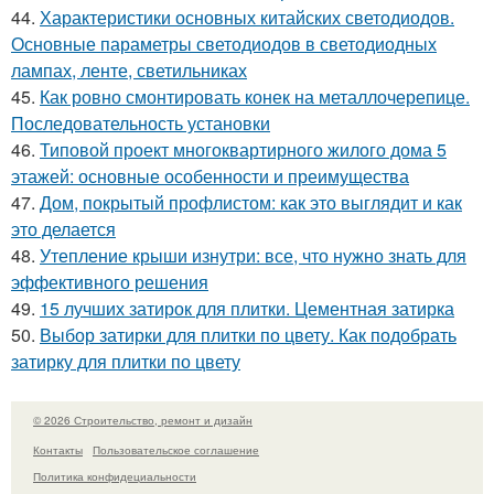
44.
Характеристики основных китайских светодиодов.
Основные параметры светодиодов в светодиодных
лампах, ленте, светильниках
45.
Как ровно смонтировать конек на металлочерепице.
Последовательность установки
46.
Типовой проект многоквартирного жилого дома 5
этажей: основные особенности и преимущества
47.
Дом, покрытый профлистом: как это выглядит и как
это делается
48.
Утепление крыши изнутри: все, что нужно знать для
эффективного решения
49.
15 лучших затирок для плитки. Цементная затирка
50.
Выбор затирки для плитки по цвету. Как подобрать
затирку для плитки по цвету
© 2026 Строительство, ремонт и дизайн
Контакты
Пользовательское соглашение
Политика конфидециальности