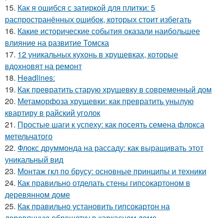
15.
Как я ошибся с затиркой для плитки: 5
распространённых ошибок, которых стоит избегать
16.
Какие исторические события оказали наибольшее
влияние на развитие Томска
17.
12 уникальных кухонь в хрущевках, которые
вдохновят на ремонт
18.
Headlines:
19.
Как превратить старую хрущевку в современный дом
20.
Метаморфоза хрущевки: как превратить унылую
квартиру в райский уголок
21.
Простые шаги к успеху: как посеять семена флокса
метельчатого
22.
Флокс друммонда на рассаду: как выращивать этот
уникальный вид
23.
Монтаж гкл по брусу: основные принципы и техники
24.
Как правильно отделать стены гипсокартоном в
деревянном доме
25.
Как правильно установить гипсокартон на
деревянную обрешетку в каркасном доме