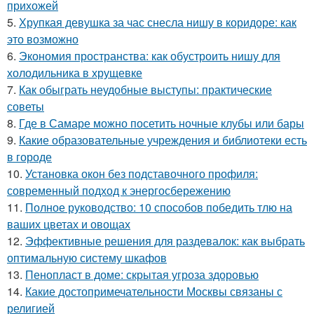
прихожей
5.
Хрупкая девушка за час снесла нишу в коридоре: как
это возможно
6.
Экономия пространства: как обустроить нишу для
холодильника в хрущевке
7.
Как обыграть неудобные выступы: практические
советы
8.
Где в Самаре можно посетить ночные клубы или бары
9.
Какие образовательные учреждения и библиотеки есть
в городе
10.
Установка окон без подставочного профиля:
современный подход к энергосбережению
11.
Полное руководство: 10 способов победить тлю на
ваших цветах и овощах
12.
Эффективные решения для раздевалок: как выбрать
оптимальную систему шкафов
13.
Пенопласт в доме: скрытая угроза здоровью
14.
Какие достопримечательности Москвы связаны с
религией