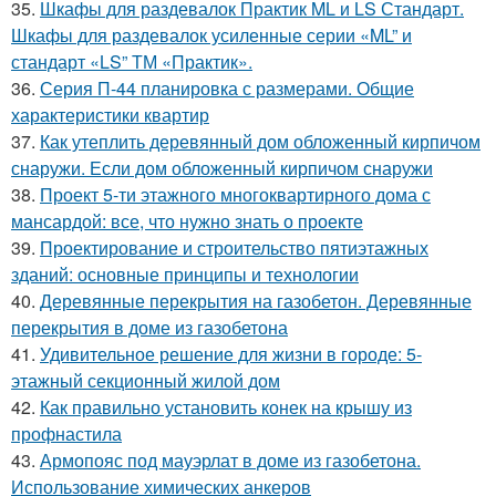
35.
Шкафы для раздевалок Практик ML и LS Стандарт.
Шкафы для раздевалок усиленные серии «ML” и
стандарт «LS” ТМ «Практик».
36.
Серия П-44 планировка с размерами. Общие
характеристики квартир
37.
Как утеплить деревянный дом обложенный кирпичом
снаружи. Если дом обложенный кирпичом снаружи
38.
Проект 5-ти этажного многоквартирного дома с
мансардой: все, что нужно знать о проекте
39.
Проектирование и строительство пятиэтажных
зданий: основные принципы и технологии
40.
Деревянные перекрытия на газобетон. Деревянные
перекрытия в доме из газобетона
41.
Удивительное решение для жизни в городе: 5-
этажный секционный жилой дом
42.
Как правильно установить конек на крышу из
профнастила
43.
Армопояс под мауэрлат в доме из газобетона.
Использование химических анкеров