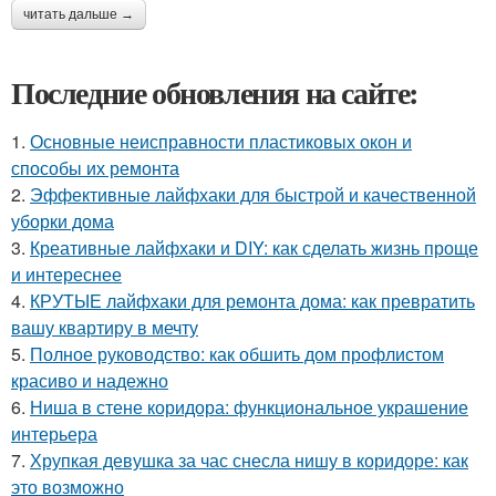
читать дальше →
Последние обновления на сайте:
1.
Основные неисправности пластиковых окон и
способы их ремонта
2.
Эффективные лайфхаки для быстрой и качественной
уборки дома
3.
Креативные лайфхаки и DIY: как сделать жизнь проще
и интереснее
4.
КРУТЫЕ лайфхаки для ремонта дома: как превратить
вашу квартиру в мечту
5.
Полное руководство: как обшить дом профлистом
красиво и надежно
6.
Ниша в стене коридора: функциональное украшение
интерьера
7.
Хрупкая девушка за час снесла нишу в коридоре: как
это возможно