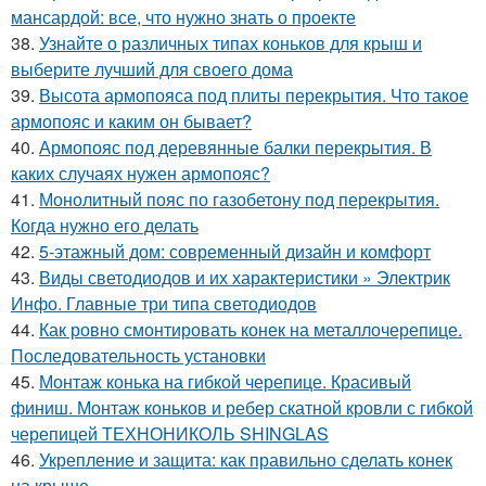
мансардой: все, что нужно знать о проекте
38.
Узнайте о различных типах коньков для крыш и
выберите лучший для своего дома
39.
Высота армопояса под плиты перекрытия. Что такое
армопояс и каким он бывает?
40.
Армопояс под деревянные балки перекрытия. В
каких случаях нужен армопояс?
41.
Монолитный пояс по газобетону под перекрытия.
Когда нужно его делать
42.
5-этажный дом: современный дизайн и комфорт
43.
Виды светодиодов и их характеристики » Электрик
Инфо. Главные три типа светодиодов
44.
Как ровно смонтировать конек на металлочерепице.
Последовательность установки
45.
Монтаж конька на гибкой черепице. Красивый
финиш. Монтаж коньков и ребер скатной кровли с гибкой
черепицей ТЕХНОНИКОЛЬ SHINGLAS
46.
Укрепление и защита: как правильно сделать конек
на крыше