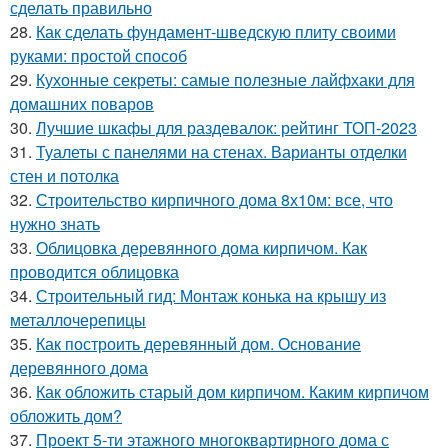
сделать правильно
28.
Как сделать фундамент-шведскую плиту своими
руками: простой способ
29.
Кухонные секреты: самые полезные лайфхаки для
домашних поваров
30.
Лучшие шкафы для раздевалок: рейтинг ТОП-2023
31.
Туалеты с панелями на стенах. Варианты отделки
стен и потолка
32.
Строительство кирпичного дома 8х10м: все, что
нужно знать
33.
Облицовка деревянного дома кирпичом. Как
проводится облицовка
34.
Строительный гид: Монтаж конька на крышу из
металлочерепицы
35.
Как построить деревянный дом. Основание
деревянного дома
36.
Как обложить старый дом кирпичом. Каким кирпичом
обложить дом?
37.
Проект 5-ти этажного многоквартирного дома с