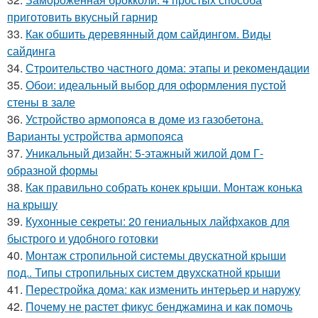
приготовить вкусный гарнир
33.
Как обшить деревянный дом сайдингом. Виды
сайдинга
34.
Строительство частного дома: этапы и рекомендации
35.
Обои: идеальный выбор для оформления пустой
стены в зале
36.
Устройство армопояса в доме из газобетона.
Варианты устройства армопояса
37.
Уникальный дизайн: 5-этажный жилой дом Г-
образной формы
38.
Как правильно собрать конек крыши. Монтаж конька
на крышу
39.
Кухонные секреты: 20 гениальных лайфхаков для
быстрого и удобного готовки
40.
Монтаж стропильной системы двускатной крыши
под.. Типы стропильных систем двухскатной крыши
41.
Перестройка дома: как изменить интерьер и наружу
42.
Почему не растет фикус бенджамина и как помочь