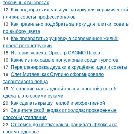
токсичных выбросах
12.
Как подобрать идеальную затирку для керамической
плитки: советы профессионалов
13.
Как правильно подобрать затирку для плитки: советы
по выбору цвета
14.
Как превратить хрущевку в современное жильё:
проект реконструкции
15.
История успеха: Оркестр CAGMO Псков
16.
Какие из них самые популярные среди туристов
17.
Перепланировка двушки в хрущёвке: идеи и советы
18.
Олег Митяев: как Ступино сформировало
талантливого певца
19.
Утепление мансардной крыши: простой способ
сделать это своими руками
20.
Как сделать крышу теплой и эффективной
21.
Защитите свой чердак от холода: проверенные
способы утепления
22.
От семян до цветка: как выращивать флоксы на
своем подворье