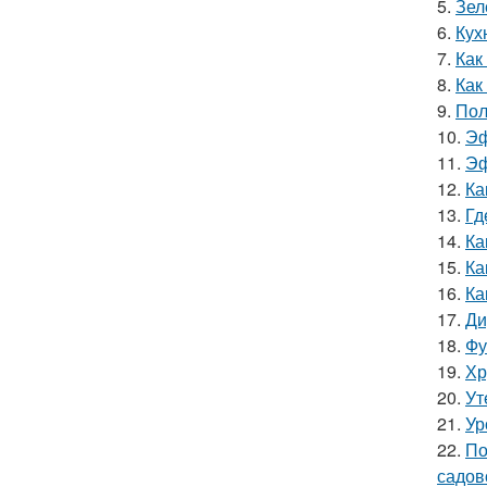
5.
Зел
6.
Кух
7.
Как
8.
Как
9.
Пол
10.
Эф
11.
Эф
12.
Ка
13.
Гд
14.
Ка
15.
Ка
16.
Ка
17.
Ди
18.
Фу
19.
Хр
20.
Ут
21.
Ур
22.
По
садов