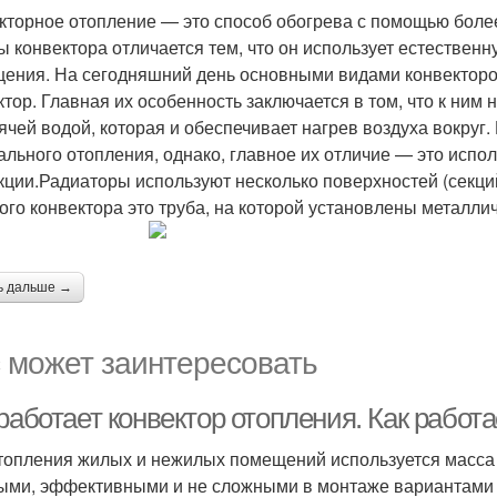
кторное отопление — это способ обогрева с помощью бол
ы конвектора отличается тем, что он использует естествен
ения. На сегодняшний день основными видами конвекторов
ктор. Главная их особенность заключается в том, что к ним
ячей водой, которая и обеспечивает нагрев воздуха вокруг
ального отопления, однако, главное их отличие — это испо
кции.Радиаторы используют несколько поверхностей (секци
ого конвектора это труба, на которой установлены металли
ь дальше →
 может заинтересовать
работает конвектор отопления. Как работ
топления жилых и нежилых помещений используется масса 
ыми, эффективными и не сложными в монтаже вариантами 