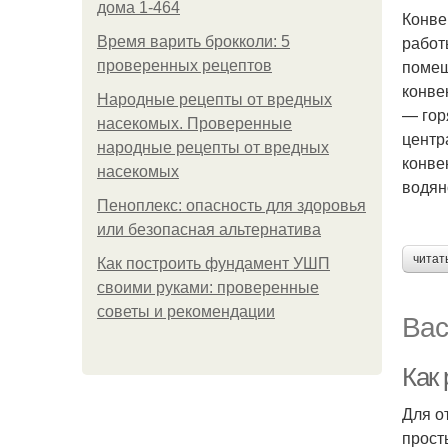
дома 1-464
Конве
работ
Время варить брокколи: 5
помещ
проверенных рецептов
конве
Народные рецепты от вредных
— гор
насекомых. Проверенные
центр
народные рецепты от вредных
конве
насекомых
водян
Пеноплекс: опасность для здоровья
или безопасная альтернатива
читат
Как построить фундамент УШП
своими руками: проверенные
советы и рекомендации
Вас
Как 
Для о
прост