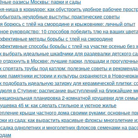
ёные оазисы Москвы: парки и сады
ня-ниша в коридоре: как обустроить удобное рабочее прост
 обыграть неудобные выступы: практические советы
 я борюсь с тлёй на смородине и крыжовнике: личный опыт
ное руководство: 10 способов победить тлю на ваших цвет
фективные методы борьбы с тлей на смородине
фективные способы борьбы с тлей на участке осенью без 
к выбрать идеальные шкафчики для раздевалки детского с
е отдохнуть в Москве: лучшие парки, площади и прогулочны
к спрятать трубы под катлом: полезные советы и рекоменд
кие памятники истории и культуры охраняются в Новочерка
к подобрать идеальную затирку для керамической плитки: 
дюля в Ступине: расписание выступлений на ближайшие 
нкциональная планировка 2-комнатной хрущевки для семьи 
ущевка 45 м: как сделать стильное и уютное жилье
епление крыши частного дома своими руками: основные п
оки из сада: как вырастить красивые флоксы многолетние и
садка однолетних и многолетних флоксов семенами на расс
одам