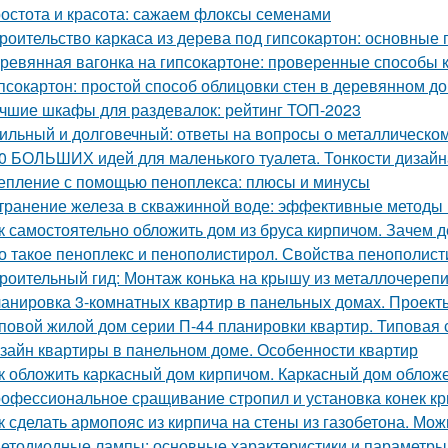
остота и красота: сажаем флоксы семенами
роительство каркаса из дерева под гипсокартон: основные
ревянная вагонка на гипсокартоне: проверенные способы 
псокартон: простой способ облицовки стен в деревянном д
чшие шкафы для раздевалок: рейтинг ТОП-2023
ильный и долговечный: ответы на вопросы о металлическо
0 БОЛЬШИХ идей для маленького туалета. Тонкости дизайн
епление с помощью пеноплекса: плюсы и минусы
транение железа в скважинной воде: эффективные методы
к самостоятельно обложить дом из бруса кирпичом. Зачем
о такое пеноплекс и пенополистирол. Свойства пенополис
роительный гид: Монтаж конька на крышу из металлочереп
анировка 3-комнатных квартир в панельных домах. Проект
повой жилой дом серии П-44 планировки квартир. Типовая 
зайн квартиры в панельном доме. Особенности квартир
к обложить каркасный дом кирпичом. Каркасный дом облож
офессиональное сращивание стропил и установка конек к
к сделать армопояс из кирпича на стены из газобетона. Мо
етодиодные лампы: основные характеристики и параметры