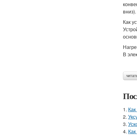
конве
вниз).
Как у
Устро
основ
Нагре
В эле
читат
Пос
1.
Как
2.
Укс
3.
Уск
4.
Как