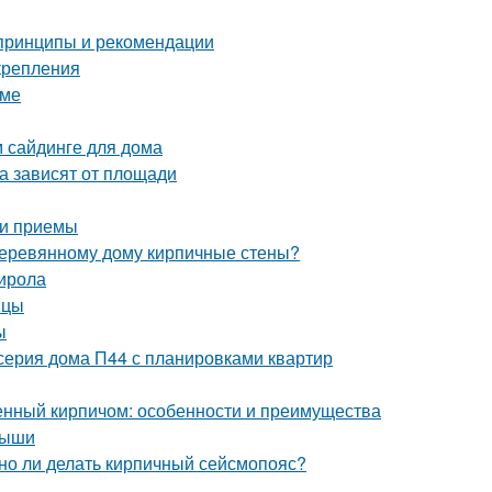
 принципы и рекомендации
крепления
оме
м сайдинге для дома
а зависят от площади
 и приемы
 деревянному дому кирпичные стены?
тирола
ицы
ы
серия дома П44 с планировками квартир
енный кирпичом: особенности и преимущества
рыши
жно ли делать кирпичный сейсмопояс?