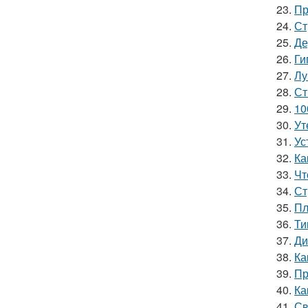
23.
Пр
24.
Ст
25.
Де
26.
Ги
27.
Лу
28.
Ст
29.
10
30.
Ут
31.
Ус
32.
Ка
33.
Чт
34.
Ст
35.
Пл
36.
Ти
37.
Ди
38.
Ка
39.
Пр
40.
Ка
41.
Св