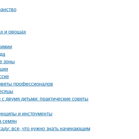
ранство
ах и овощах
химии
ада
е зоны
ации
сске
советы профессионалов
месяцы
с двумя детьми: практические советы
ринципы и инструменты
з семян
аду: все, что нужно знать начинающим