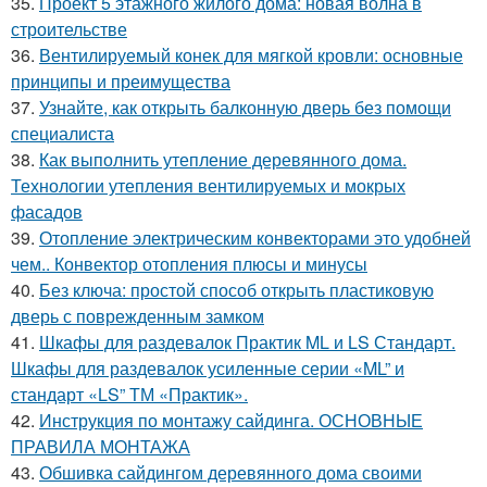
35.
Проект 5 этажного жилого дома: новая волна в
строительстве
36.
Вентилируемый конек для мягкой кровли: основные
принципы и преимущества
37.
Узнайте, как открыть балконную дверь без помощи
специалиста
38.
Как выполнить утепление деревянного дома.
Технологии утепления вентилируемых и мокрых
фасадов
39.
Отопление электрическим конвекторами это удобней
чем.. Конвектор отопления плюсы и минусы
40.
Без ключа: простой способ открыть пластиковую
дверь с поврежденным замком
41.
Шкафы для раздевалок Практик ML и LS Стандарт.
Шкафы для раздевалок усиленные серии «ML” и
стандарт «LS” ТМ «Практик».
42.
Инструкция по монтажу сайдинга. ОСНОВНЫЕ
ПРАВИЛА МОНТАЖА
43.
Обшивка сайдингом деревянного дома своими