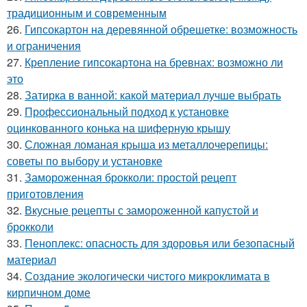
традиционным и современным
26.
Гипсокартон на деревянной обрешетке: возможность
и ограничения
27.
Крепление гипсокартона на бревнах: возможно ли
это
28.
Затирка в ванной: какой материал лучше выбрать
29.
Профессиональный подход к установке
оцинкованного конька на шиферную крышу
30.
Сложная ломаная крыша из металлочерепицы:
советы по выбору и установке
31.
Замороженная брокколи: простой рецепт
приготовления
32.
Вкусные рецепты с замороженной капустой и
брокколи
33.
Пеноплекс: опасность для здоровья или безопасный
материал
34.
Создание экологически чистого микроклимата в
кирпичном доме