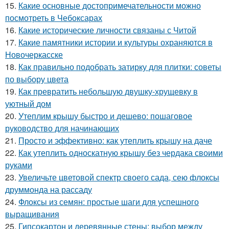
15.
Какие основные достопримечательности можно
посмотреть в Чебоксарах
16.
Какие исторические личности связаны с Читой
17.
Какие памятники истории и культуры охраняются в
Новочеркасске
18.
Как правильно подобрать затирку для плитки: советы
по выбору цвета
19.
Как превратить небольшую двушку-хрущевку в
уютный дом
20.
Утеплим крышу быстро и дешево: пошаговое
руководство для начинающих
21.
Просто и эффективно: как утеплить крышу на даче
22.
Как утеплить односкатную крышу без чердака своими
руками
23.
Увеличьте цветовой спектр своего сада, сею флоксы
друммонда на рассаду
24.
Флоксы из семян: простые шаги для успешного
выращивания
25.
Гипсокартон и деревянные стены: выбор между