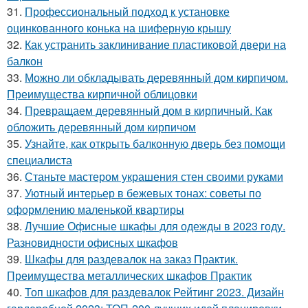
31.
Профессиональный подход к установке
оцинкованного конька на шиферную крышу
32.
Как устранить заклинивание пластиковой двери на
балкон
33.
Можно ли обкладывать деревянный дом кирпичом.
Преимущества кирпичной облицовки
34.
Превращаем деревянный дом в кирпичный. Как
обложить деревянный дом кирпичом
35.
Узнайте, как открыть балконную дверь без помощи
специалиста
36.
Станьте мастером украшения стен своими руками
37.
Уютный интерьер в бежевых тонах: советы по
оформлению маленькой квартиры
38.
Лучшие Офисные шкафы для одежды в 2023 году.
Разновидности офисных шкафов
39.
Шкафы для раздевалок на заказ Практик.
Преимущества металлических шкафов Практик
40.
Топ шкафов для раздевалок Рейтинг 2023. Дизайн