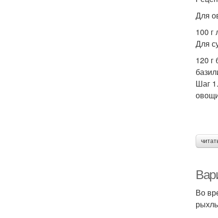
Для о
100 г
Для су
120 г
базил
Шаг 1
овощи
читат
Вари
Во вр
рыхлы