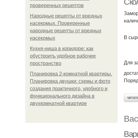
Ско
проверенных рецептов
Замор
Народные рецепты от вредных
налич
насекомых. Проверенные
народные рецепты от вредных
В сыр
насекомых
Кухня-ниша в коридоре: как
обустроить удобное рабочее
Для з
пространство
доста
Планировка 2-комнатной квартиры.
Поряд
Планировка двушки: схемы и фото
создания практичного, удобного и
функционального дизайна в
читат
двухкомнатной квартире
Вас
Вар