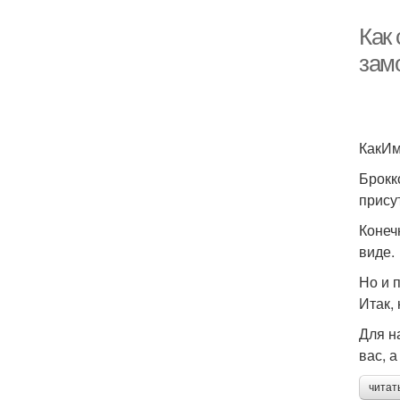
Как
зам
КакИм
Брокк
прису
Конеч
виде.
Но и 
Итак,
Для н
вас, 
читат