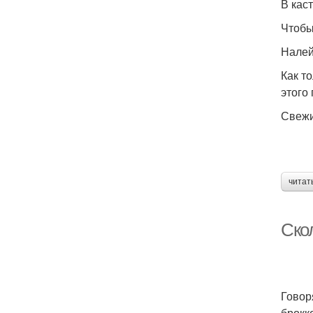
В кас
Чтобы
Налей
Как т
этого
Свежи
читат
Скол
Говор
брокк