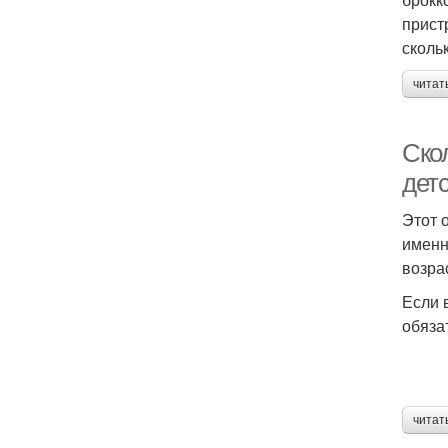
прист
сколь
читат
Ско
дет
Этот 
именн
возра
Если 
обяза
читат