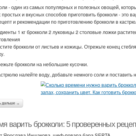
оли - один из самых популярных и полезных овощей, котор
 простых и вкусных способов приготовить брокколи - это ва
ецепт и рекомендации по приготовлению брокколи в кастрю
диенты 1 кг брокколи 2 луковицы 2 столовые ложки растите
товления
истите брокколи от листьев и кожицы. Отрежьте конец стебл
у.
режьте брокколи на небольшие кусочки.
кастрюлю налейте воду, добавьте немного соли и поставить н
ь дальше →
мя варить брокколи: 5 проверенных реце
т Ярослава Иншакова, шеф-повара бара SEPTA