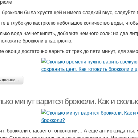
трюле
 брокколи была хрустящей и имела сладкий вкус, следуйте 
те в глубокую кастрюлю небольшое количество воды, чтоб
олько вода начнет кипеть, добавьте немного соли: на два л
 положите брокколи в кастрюлю.
е овощи достаточно варить от трех до пяти минут, для за
ь дальше →
ько минут варится брокколи. Как и сколь
ят, брокколи спасает от онкологии… А ещё антиоксиданты,
оли. Смущать могут только вкус и консистенция. Но если п