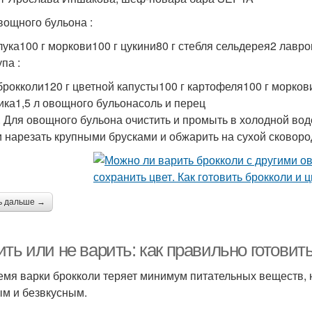
вощного бульона :
 лука100 г моркови100 г цукини80 г стебля сельдерея2 лавр
па :
 брокколи120 г цветной капусты100 г картофеля100 г моркови
ика1,5 л овощного бульонасоль и перец
. Для овощного бульона очистить и промыть в холодной воде
 нарезать крупными брусками и обжарить на сухой сковоро
ь дальше →
ть или не варить: как правильно готовит
емя варки брокколи теряет минимум питательных веществ, н
м и безвкусным.