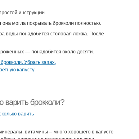
простой инструкции.
ы она могла покрывать брокколи полностью.
итра воды понадобится столовая ложка. После
мороженных — понадобится около десяти.
ко варить брокколи?
 минералы, витамины – много хорошего в капусте
одобрать вариант приготовления под свои