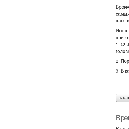
Брокк
самых
вам р
Ингре
приго
1. Оч
головк
2. По
3. В 
читат
Вре
Рецеп