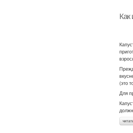
Как 
Капус
приго
взрос
Прежд
вкусн
(это т
Для п
Капус
должн
читат