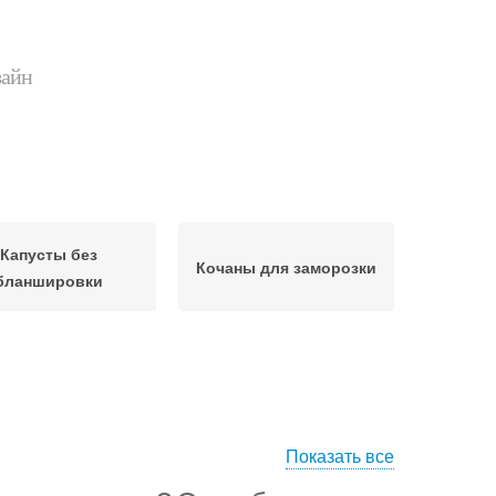
зайн
Капусты без
Кочаны для заморозки
бланшировки
Показать все