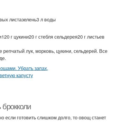
овых листазелень3 л воды
120 г цукини20 г стебля сельдерея20 г листьев
 репчатый лук, морковь, цукини, сельдерей. Все
де.
ь брокколи
о если готовить слишком долго, то овощ станет