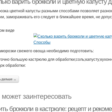
лько варить брокколи и цветную капусту 
озка цветной капусты разными способами позволяет разноо
ии, замораживать его следует в ближайшее время, не допус
ом виде
аморозки свежего овоща необходимо подготовить:
точно большую кастрюлю для обработки;соль;капусту;кухон
ок обработки:
ь дальше →
 может заинтересовать
ить брокколи в кастрюле: рецепт и реком