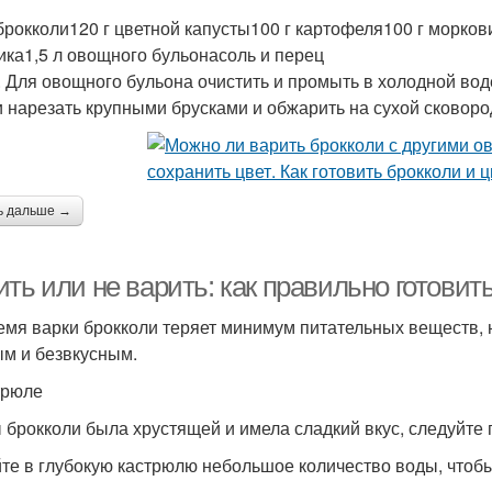
 брокколи120 г цветной капусты100 г картофеля100 г моркови
ика1,5 л овощного бульонасоль и перец
. Для овощного бульона очистить и промыть в холодной воде
 нарезать крупными брусками и обжарить на сухой сковоро
ь дальше →
ть или не варить: как правильно готовит
емя варки брокколи теряет минимум питательных веществ, н
м и безвкусным.
трюле
 брокколи была хрустящей и имела сладкий вкус, следуйте 
те в глубокую кастрюлю небольшое количество воды, чтоб