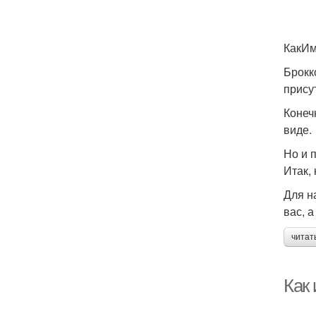
КакИм
Брокк
прису
Конеч
виде.
Но и 
Итак,
Для н
вас, 
читат
Как 