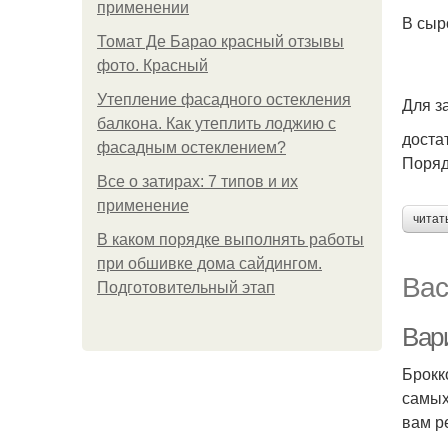
применении
В сыр
Томат Де Барао красный отзывы
фото. Красный
Утепление фасадного остекления
Для з
балкона. Как утеплить лоджию с
доста
фасадным остеклением?
Поряд
Все о затирах: 7 типов и их
применение
читат
В каком порядке выполнять работы
при обшивке дома сайдингом.
Вас
Подготовительный этап
Вар
Брокк
самых
вам р