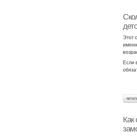
Ско
дет
Этот 
именн
возра
Если 
обяза
читат
Как
зам