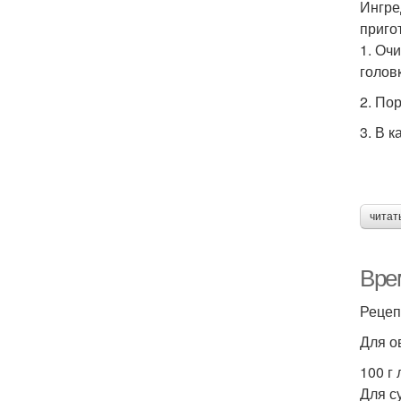
Ингре
приго
1. Оч
головк
2. По
3. В 
читат
Вре
Рецеп
Для о
100 г
Для су