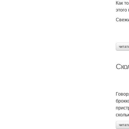
Как т
этого
Свежи
читат
Скол
Говор
брокк
прист
сколь
читат