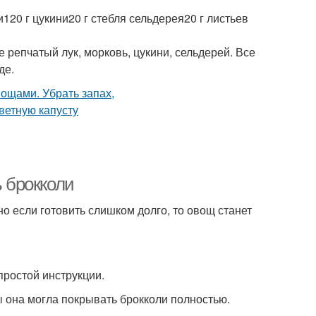
120 г цукини20 г стебля сельдерея20 г листьев
 репчатый лук, морковь, цукини, сельдерей. Все
де.
ь брокколи
о если готовить слишком долго, то овощ станет
простой инструкции.
ы она могла покрывать брокколи полностью.