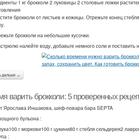
диенты 1 кг брокколи 2 луковицы 2 столовые ложки растите
товления
истите брокколи от листьев и кожицы. Отрежьте конец стебл
у.
режьте брокколи на небольшие кусочки.
кастрюлю налейте воду, добавьте немного соли и поставить н
ь дальше →
мя варить брокколи: 5 проверенных реце
т Ярослава Иншакова, шеф-повара бара SEPTA
вощного бульона :
 лука100 г моркови100 г цукини80 г стебля сельдерея2 лавр
па :