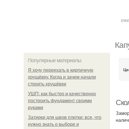
еже
Кап
Популярные материалы
Цв
Я хочу переехать в кирпичную
хрущёвку. Когда и зачем начали
строить хрущёвки
УШП: как быстро и качественно
построить фундамент своими
Ско
руками
Замор
Затирки для швов плитки: все, что
налич
нужно знать о выборе и