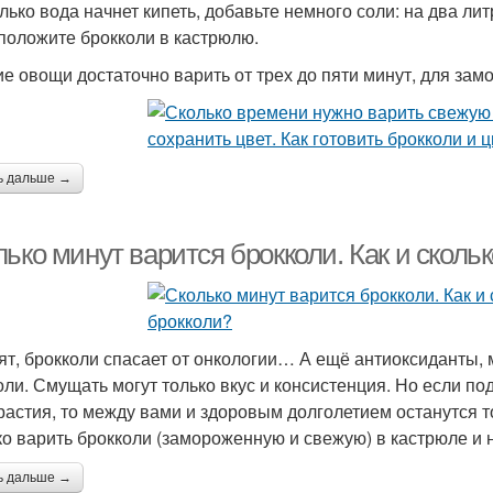
олько вода начнет кипеть, добавьте немного соли: на два л
 положите брокколи в кастрюлю.
е овощи достаточно варить от трех до пяти минут, для за
ь дальше →
ько минут варится брокколи. Как и сколь
ят, брокколи спасает от онкологии… А ещё антиоксиданты,
оли. Смущать могут только вкус и консистенция. Но если п
растия, то между вами и здоровым долголетием останутся
ко варить брокколи (замороженную и свежую) в кастрюле и н
ь дальше →