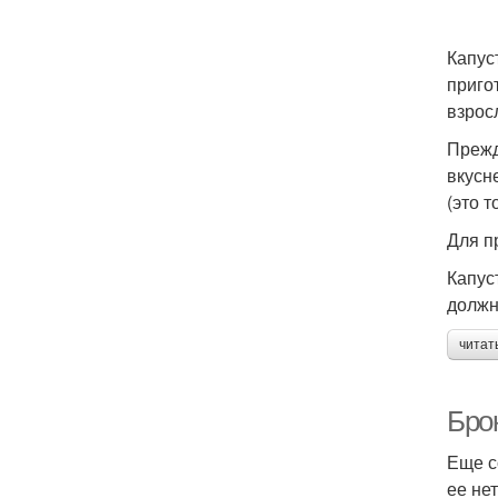
Капус
приго
взрос
Прежд
вкусн
(это т
Для п
Капус
должн
читат
Брок
Еще с
ее не