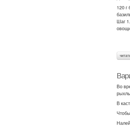
120 г
базил
Шаг 1
овощи
читат
Вари
Во вр
рыхлы
В кас
Чтобы
Налей