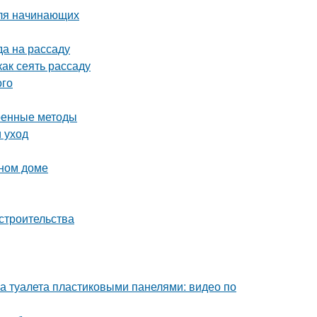
для начинающих
да на рассаду
ак сеять рассаду
ого
еренные методы
 уход
нном доме
строительства
а туалета пластиковыми панелями: видео по