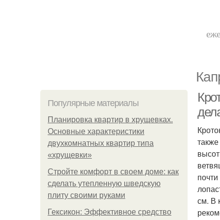
еже
Кап
Крот
Популярные материалы
дел
Планировка квартир в хрущевках.
Крото
Основные характеристики
также
двухкомнатных квартир типа
высот
«хрущевки»
ветвя
Стройте комфорт в своем доме: как
почти
сделать утепленную шведскую
лопас
плиту своими руками
см. В
реком
Гексикон: Эффективное средство