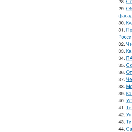
28.
Ст
29.
Об
фасад
30.
Ку
31.
Пр
Росси
32.
Чт
33.
Ка
34.
ПА
35.
Ск
36.
От
37.
Че
38.
Мо
39.
Ка
40.
Ус
41.
Те
42.
Ун
43.
Ти
44.
Св