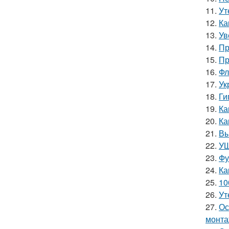
11.
Ут
12.
Ка
13.
Ув
14.
Пр
15.
Пр
16.
Фл
17.
Ук
18.
Ги
19.
Ка
20.
Ка
21.
Вы
22.
УШ
23.
Фу
24.
Ка
25.
10
26.
Ут
27.
Ос
монта