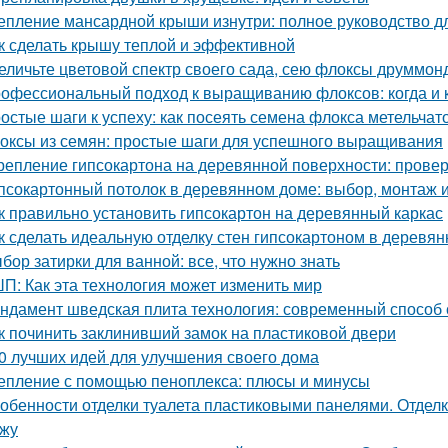
епление мансардной крыши изнутри: полное руководство 
к сделать крышу теплой и эффективной
еличьте цветовой спектр своего сада, сею флоксы друммон
офессиональный подход к выращиванию флоксов: когда и к
остые шаги к успеху: как посеять семена флокса метельчат
оксы из семян: простые шаги для успешного выращивания
репление гипсокартона на деревянной поверхности: пров
псокартонный потолок в деревянном доме: выбор, монтаж и
к правильно установить гипсокартон на деревянный каркас
к сделать идеальную отделку стен гипсокартоном в деревя
бор затирки для ванной: все, что нужно знать
П: Как эта технология может изменить мир
ндамент шведская плита технология: современный способ 
к починить заклинивший замок на пластиковой двери
0 лучших идей для улучшения своего дома
епление с помощью пеноплекса: плюсы и минусы
обенности отделки туалета пластиковыми панелями. Отделк
жу