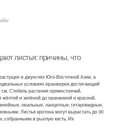
зайн
дают листья: причины, что
растущее в джунглях Юго-Восточной Азии, а
 в идеальных условиях оранжереи достигающий
0 см. Стебель растения прямостоячий,
т жёлтой и зелёной до оранжевой и красной,
линейные, овальные, ланцетные, гитаровидные,
ровными. Листья кротона могут вырастать до 30
и, собранными в рыхлую кисть. Их