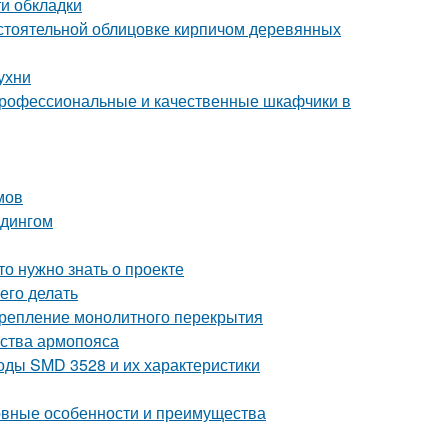
и обкладки
стоятельной облицовке кирпичом деревянных
ухни
профессиональные и качественные шкафчики в
мов
йдингом
то нужно знать о проекте
его делать
 Крепление монолитного перекрытия
йства армопояса
оды SMD 3528 и их характеристики
новные особенности и преимущества