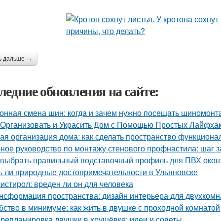
ь дальше →
ледние обновления на сайте:
онная смена шин: когда и зачем нужно посещать шиномонт
 Организовать и Украсить Дом с Помощью Простых Лайфха
ая организация дома: как сделать пространство функцион
ное руководство по монтажу стенового профнастила: шаг 
 выбрать правильный подставочный профиль для ПВХ окон
ь ли природные достопримечательности в Ульяновске
истирол: вреден ли он для человека
нсформация пространства: дизайн интерьера для двухкомн
бство в минимуме: как жить в двушке с проходной комнатой
репланировка двушки в хрущёвке: идеи и советы