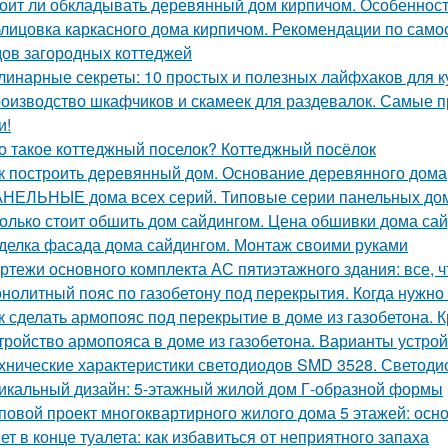
оит ли обкладывать деревянный дом кирпичом. Особенност
лицовка каркасного дома кирпичом. Рекомендации по само
ов загородных коттеджей
линарные секреты: 10 простых и полезных лайфхаков для к
оизводство шкафчиков и скамеек для раздевалок. Самые 
и!
о такое коттеджный поселок? Коттеджный посёлок
к построить деревянный дом. Основание деревянного дома
НЕЛЬНЫЕ дома всех серий. Типовые серии панельных до
олько стоит обшить дом сайдингом. Цена обшивки дома са
делка фасада дома сайдингом. Монтаж своими руками
ртежи основного комплекта АС пятиэтажного здания: все, ч
нолитный пояс по газобетону под перекрытия. Когда нужно 
к сделать армопояс под перекрытие в доме из газобетона.
тройство армопояса в доме из газобетона. Варианты устро
хнические характеристики светодиодов SMD 3528. Светоди
икальный дизайн: 5-этажный жилой дом Г-образной формы
повой проект многоквартирного жилого дома 5 этажей: ос
ет в конце туалета: как избавиться от неприятного запаха