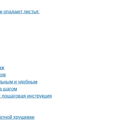
аж
ков
альным и удобным
за шагом
: пошаговая инструкция
атной хрущевки