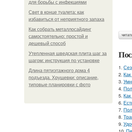
для борьбы с инфекциями
Свет в конце туалета: как
избавиться от неприятного запаха
Как собрать металлосайдинг
читат
самостоятельно: простой и
дешевый способ
Пос
Утепленная шведская плита шаг за
шагом: инструкция по установке
1.
Сез
Длина пятиэтажного дома 4
2.
Как
подъезда. Хрущевки: описание,
3.
Умн
типовые планировки с фото
4.
Пол
5.
Как
6.
Ест
7.
Пол
8.
Тра
9.
Удо
10.
Пе