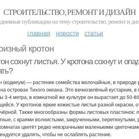
СТРОИТЕЛЬСТВО, РЕМОНТ И ДИЗАЙН
дневные публикации на тему строительство, ремонт и ди
главная
новости
статьи
ризный кротон
он сохнут листья. У кротона сохнут и опа
ать?
н (кодиеум) — растение семейства молочайные, в природе 
 на островах Тихого океана. Это вечнозелёный кустарник,
ы 3-4 метра, в комнатной же культуре он вырастает до 50-8
щийся. У кротонов яркие кожистые листья разной окраски, о
 чёрной. Также многообразны формы листовых пластинок: 
тные, с краями волнистыми, закрученными, перетянутыми, 
 комнатах цветёт редко невзрачными маленькими цветочкам
ендуется удалять, чтобы не ослаблять растение.