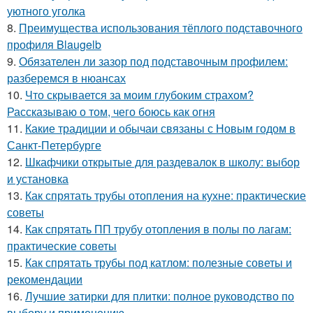
уютного уголка
8.
Преимущества использования тёплого подставочного
профиля Blaugelb
9.
Обязателен ли зазор под подставочным профилем:
разберемся в нюансах
10.
Что скрывается за моим глубоким страхом?
Рассказываю о том, чего боюсь как огня
11.
Какие традиции и обычаи связаны с Новым годом в
Санкт-Петербурге
12.
Шкафчики открытые для раздевалок в школу: выбор
и установка
13.
Как спрятать трубы отопления на кухне: практические
советы
14.
Как спрятать ПП трубу отопления в полы по лагам:
практические советы
15.
Как спрятать трубы под катлом: полезные советы и
рекомендации
16.
Лучшие затирки для плитки: полное руководство по
выбору и применению