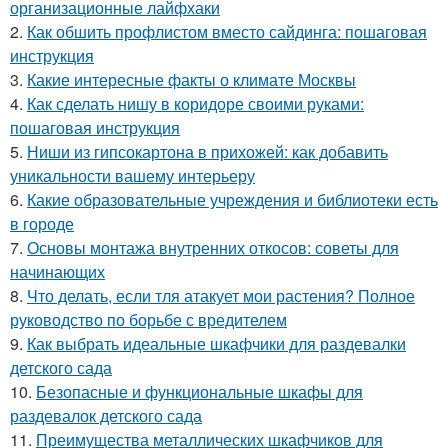
организационные лайфхаки
2.
Как обшить профлистом вместо сайдинга: пошаговая
инструкция
3.
Какие интересные факты о климате Москвы
4.
Как сделать нишу в коридоре своими руками:
пошаговая инструкция
5.
Ниши из гипсокартона в прихожей: как добавить
уникальности вашему интерьеру
6.
Какие образовательные учреждения и библиотеки есть
в городе
7.
Основы монтажа внутренних откосов: советы для
начинающих
8.
Что делать, если тля атакует мои растения? Полное
руководство по борьбе с вредителем
9.
Как выбрать идеальные шкафчики для раздевалки
детского сада
10.
Безопасные и функциональные шкафы для
раздевалок детского сада
11.
Преимущества металлических шкафчиков для