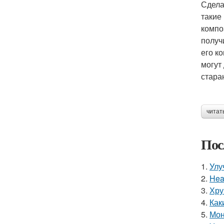
Сдела
такие
компо
получ
его к
могут
стара
читат
Пос
1.
Улу
2.
Hea
3.
Хру
4.
Как
5.
Мон