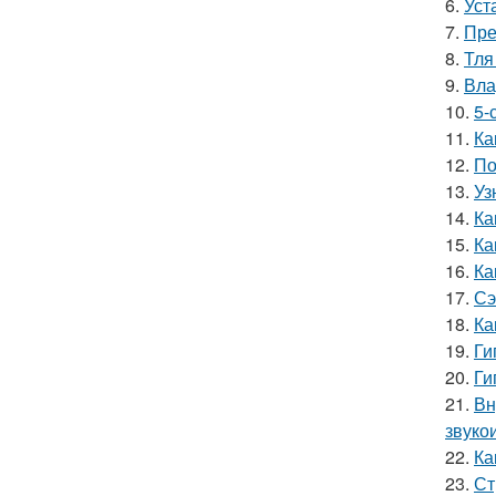
6.
Уст
7.
Пре
8.
Тля
9.
Вла
10.
5-
11.
Ка
12.
По
13.
Уз
14.
Ка
15.
Ка
16.
Ка
17.
Сэ
18.
Ка
19.
Ги
20.
Ги
21.
Вн
звуко
22.
Ка
23.
Ст