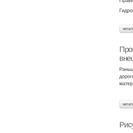
Прави
Гидро
читат
Про
вне
Раньш
дорог
матер
читат
Рис