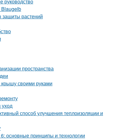
ое руководство
 Blaugelb
ды защиты растений
бство
и
ганизации пространства
идеи
ю крышу своими руками
ремонту
 уход
ктивный способ улучшения теплоизоляции и
у
6: основные принципы и технологии