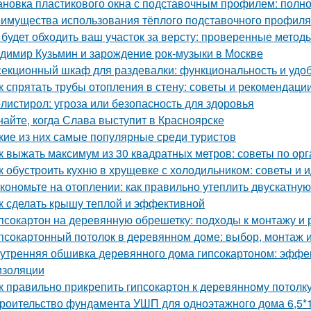
ановка пластикового окна с подставочным профилем: полн
имущества использования тёплого подставочного профиля
 будет обходить ваш участок за версту: проверенные мето
димир Кузьмин и зарождение рок-музыки в Москве
секционный шкаф для раздевалки: функциональность и удо
к спрятать трубы отопления в стену: советы и рекомендаци
листирол: угроза или безопасность для здоровья
найте, когда Слава выступит в Красноярске
кие из них самые популярные среди туристов
к выжать максимум из 30 квадратных метров: советы по ор
к обустроить кухню в хрущевке с холодильником: советы и 
кономьте на отоплении: как правильно утеплить двускатну
к сделать крышу теплой и эффективной
псокартон на деревянную обрешетку: подходы к монтажу и 
псокартонный потолок в деревянном доме: выбор, монтаж и
утренняя обшивка деревянного дома гипсокартоном: эффе
изоляции
к правильно прикрепить гипсокартон к деревянному потолк
роительство фундамента УШП для одноэтажного дома 6,5*1