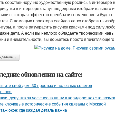
ть собственноручно художественную роспись в интерьере не 
 рисунки в интерьере станут шедеврами изобразительного и
зицию, которая эффектно преобразит помещение и будет п
ится. С помощью проектора слайдов легко отобразить изоб
онтуры, а после разукрасить рисунок красками под силу лю
 даже дети. А если вы неплохо обладаете творческими нав
нии и внимательности, вы добьетесь просто впечатляющего 
ь дальше →
ледние обновления на сайте:
чшите свой дом: 30 простых и полезных советов
dlines:
пкая девушка за час снесла нишу в коридоре: как это возм
ие ключевые исторические события связаны с Москвой
таж окон: где каждая деталь важна