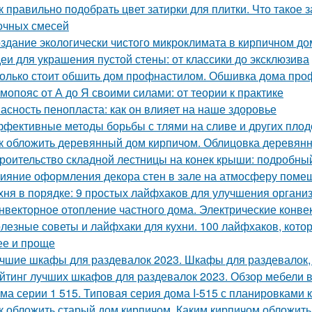
к правильно подобрать цвет затирки для плитки. Что такое 
очных смесей
здание экологически чистого микроклимата в кирпичном до
еи для украшения пустой стены: от классики до эксклюзива
олько стоит обшить дом профнастилом. Обшивка дома проф
мопояс от А до Я своими силами: от теории к практике
асность пенопласта: как он влияет на наше здоровье
фективные методы борьбы с тлями на сливе и других пло
к обложить деревянный дом кирпичом. Облицовка деревянн
роительство складной лестницы на конек крыши: подробны
ияние оформления декора стен в зале на атмосферу поме
хня в порядке: 9 простых лайфхаков для улучшения органи
нвекторное отопление частного дома. Электрические конве
лезные советы и лайфхаки для кухни. 100 лайфхаков, кот
ее и проще
чшие шкафы для раздевалок 2023. Шкафы для раздевалок,
йтинг лучших шкафов для раздевалок 2023. Обзор мебели в
ма серии 1 515. Типовая серия дома I-515 с планировками 
к обложить старый дом кирпичом. Каким кирпичом обложить