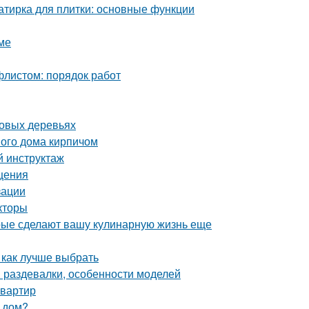
затирка для плитки: основные функции
ме
листом: порядок работ
довых деревьях
ого дома кирпичом
й инструктаж
щения
зации
кторы
орые сделают вашу кулинарную жизнь еще
 как лучше выбрать
 раздевалки, особенности моделей
квартир
 дом?