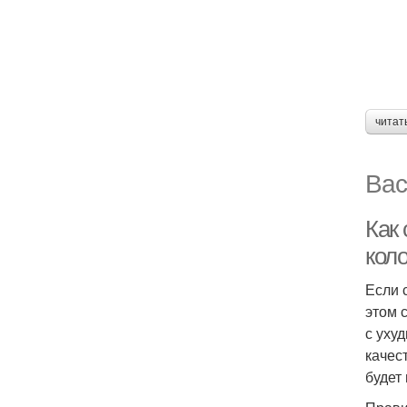
читат
Вас
Как
кол
Если 
этом 
с уху
качес
будет