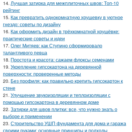
14.
Лучшая затирка для межплиточных швов: Топ-10
рейтинг
15.
Как превратить однокомнатную хрущевку в уютное
гнездо: советы по дизайну
16.
Как оформить дизайн в трёхкомнатной хрущёвке:
практические советы и идеи
17.
Олег Митяев: как Ступино сформировало
талантливого певца
18.
Простота и красота: сажаем флоксы семенами
19.
Укрепление гипсокартона на деревянной
поверхности: проверенные методы
20.
Без профиля: как правильно крепить гипсокартон к
стене
21.
Улучшение звукоизоляции и теплоизоляции с
помощью гипсокартона в деревянном доме
22.
Затирки для швов плитки: все, что нужно знать о
выборе и применении
23.
Строительство УШП фундамента для дома и гаража
своими руками: основные принципы и подходы