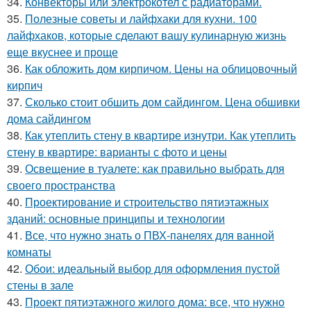
34.
Конвекторы или электрокотел с радиаторами.
35.
Полезные советы и лайфхаки для кухни. 100
лайфхаков, которые сделают вашу кулинарную жизнь
еще вкуснее и проще
36.
Как обложить дом кирпичом. Цены на облицовочный
кирпич
37.
Сколько стоит обшить дом сайдингом. Цена обшивки
дома сайдингом
38.
Как утеплить стену в квартире изнутри. Как утеплить
стену в квартире: варианты с фото и цены
39.
Освещение в туалете: как правильно выбрать для
своего пространства
40.
Проектирование и строительство пятиэтажных
зданий: основные принципы и технологии
41.
Все, что нужно знать о ПВХ-панелях для ванной
комнаты
42.
Обои: идеальный выбор для оформления пустой
стены в зале
43.
Проект пятиэтажного жилого дома: все, что нужно