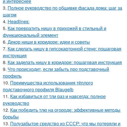
и интереснее
3.
Полное руководство по обшивке фасада дома: шаг за
шагом
4.
Headlines:
5.
Как превратить нишу в прихожей в стильный и
функциональный элемент
6.
Декор ниши в коридоре: идеи и советы
7.
Как сделать нишу в гипсокартонной стене: пошаговая
инструкция
8.
Как заделать нишу в коридоре: пошаговая инструкция
9.
Что происходит, если забыть про подставочный
профиль
10.
Преимущества использования тёплого
подставочного профиля Blaugelb
11.
Как избавиться от тли раз и навсегда: полное
руководство
12.
Как победить тлю на огороде: эффективные методы
борьбы
13.
Полузабытое средство из СССР: что мы потеряли и