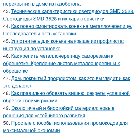
перекрытия в доме из газобетона
43.
Технические характеристики светодиодов SMD 3528.
Светодиоды SMD 3528 и их характеристики
44.
Как ровно смонтировать конек на металлочерепице.
Последовательность установки
45.
Уплотнитель для конька на крыше из профлиста:
инструкция по установке
46.
Как крепить металлочерепицу саморезами к
обрешётке. Крепление листов металлочерепицы к
обрешетке
47.
Дом, покрытый профлистом: как это выглядит и как
это делается
48.
Как правильно обрезать вишню: секреты успешной
обрезки своими руками
49.
Экологичный и биостойкий материал: новые
решения для устойчивого развития
50.
Простые способы использования промокодов для
максимальной экономии