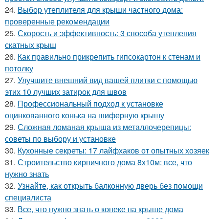
24.
Выбор утеплителя для крыши частного дома:
проверенные рекомендации
25.
Скорость и эффективность: 3 способа утепления
скатных крыш
26.
Как правильно прикрепить гипсокартон к стенам и
потолку
27.
Улучшите внешний вид вашей плитки с помощью
этих 10 лучших затирок для швов
28.
Профессиональный подход к установке
оцинкованного конька на шиферную крышу
29.
Сложная ломаная крыша из металлочерепицы:
советы по выбору и установке
30.
Кухонные секреты: 17 лайфхаков от опытных хозяек
31.
Строительство кирпичного дома 8х10м: все, что
нужно знать
32.
Узнайте, как открыть балконную дверь без помощи
специалиста
33.
Все, что нужно знать о конеке на крыше дома