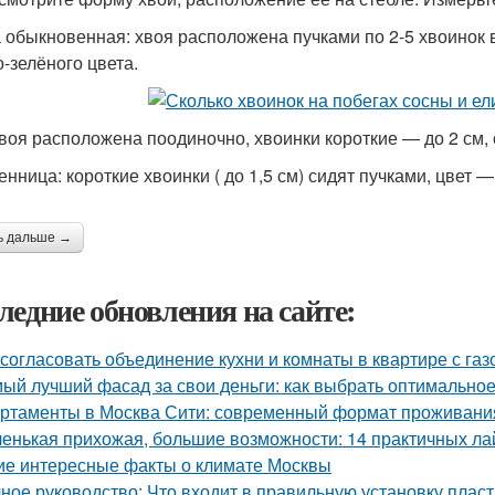
 обыкновенная: хвоя расположена пучками по 2-5 хвоинок 
о-зелёного цвета.
хвоя расположена поодиночно, хвоинки короткие — до 2 см, о
енница: короткие хвоинки ( до 1,5 см) сидят пучками, цвет 
ь дальше →
ледние обновления на сайте:
 согласовать объединение кухни и комнаты в квартире с газ
ый лучший фасад за свои деньги: как выбрать оптимально
ртаменты в Москва Сити: современный формат проживания
енькая прихожая, большие возможности: 14 практичных л
ие интересные факты о климате Москвы
ное руководство: Что входит в правильную установку плас