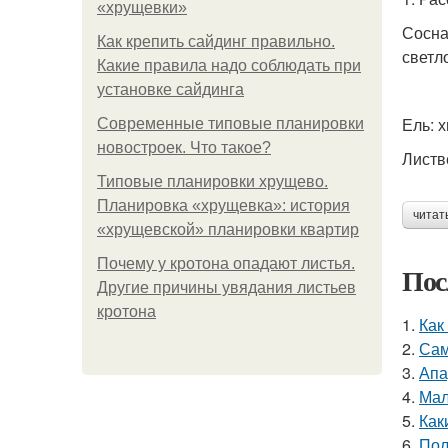
«хрущевки»
Сосна
Как крепить сайдинг правильно.
светл
Какие правила надо соблюдать при
установке сайдинга
Ель: 
Современные типовые планировки
новостроек. Что такое?
Листв
Типовые планировки хрущево.
Планировка «хрущевка»: история
читат
«хрущевской» планировки квартир
Почему у кротона опадают листья.
Пос
Другие причины увядания листьев
кротона
1.
Как
2.
Сам
3.
Апа
4.
Мал
5.
Как
6.
Пол