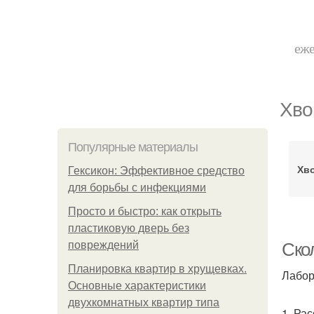
еже
Хво
Популярные материалы
Хво
Гексикон: Эффективное средство
для борьбы с инфекциями
Просто и быстро: как открыть
пластиковую дверь без
повреждений
Ско
Планировка квартир в хрущевках.
Лабор
Основные характеристики
двухкомнатных квартир типа
1. Ра