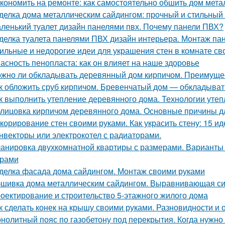
кономить на ремонте: как самостоятельно обшить дом мет
делка дома металлическим сайдингом: прочный и стильный
ленький туалет дизайн панелями пвх. Почему панели ПВХ?
делка туалета панелями ПВХ дизайн интерьера. Монтаж па
ильные и недорогие идеи для украшения стен в комнате св
асность пенопласта: как он влияет на наше здоровье
жно ли обкладывать деревянный дом кирпичом. Преимуще
к обложить сруб кирпичом. Бревенчатый дом — обкладыват
к выполнить утепление деревянного дома. Технологии уте
лицовка кирпичом деревянного дома. Основные причины д
корирование стен своими руками. Как украсить стену: 15 ид
нвекторы или электрокотел с радиаторами.
анировка двухкомнатной квартиры с размерами. Варианты
ерами
делка фасада дома сайдингом. Монтаж своими руками
шивка дома металлическим сайдингом. Выравнивающая с
оектирование и строительство 5-этажного жилого дома
к сделать конек на крышу своими руками. Разновидности и 
нолитный пояс по газобетону под перекрытия. Когда нужно 