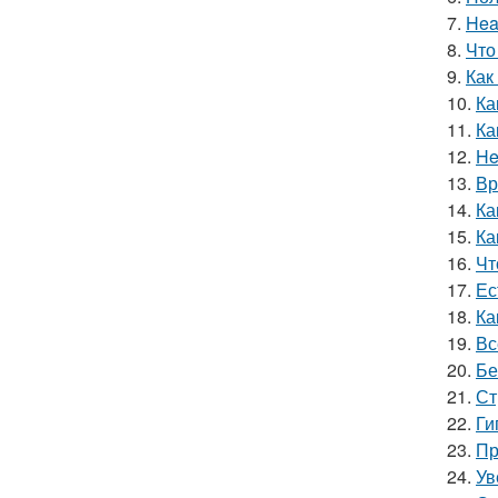
7.
Hea
8.
Что
9.
Как
10.
Ка
11.
Ка
12.
He
13.
Вр
14.
Ка
15.
Ка
16.
Чт
17.
Ес
18.
Ка
19.
Вс
20.
Бе
21.
Ст
22.
Ги
23.
Пр
24.
Ув