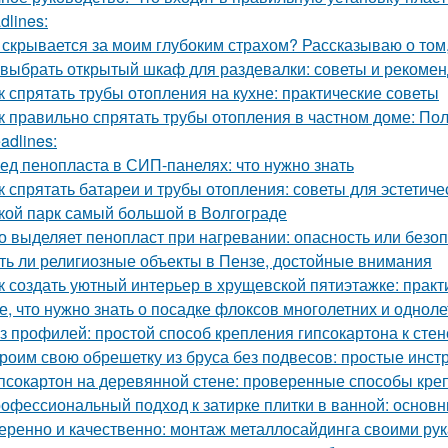
dlines:
 скрывается за моим глубоким страхом? Рассказываю о том,
 выбрать открытый шкаф для раздевалки: советы и рекоме
к спрятать трубы отопления на кухне: практические советы
к правильно спрятать трубы отопления в частном доме: По
adlines:
ед пенопласта в СИП-панелях: что нужно знать
к спрятать батареи и трубы отопления: советы для эстетиче
кой парк самый большой в Волгограде
о выделяет пенопласт при нагревании: опасность или безо
ть ли религиозные объекты в Пензе, достойные внимания
к создать уютный интерьер в хрущевской пятиэтажке: практ
е, что нужно знать о посадке флоксов многолетних и однол
з профилей: простой способ крепления гипсокартона к стен
роим свою обрешетку из бруса без подвесов: простые инст
псокартон на деревянной стене: проверенные способы кре
офессиональный подход к затирке плитки в ванной: основ
еренно и качественно: монтаж металлосайдинга своими ру