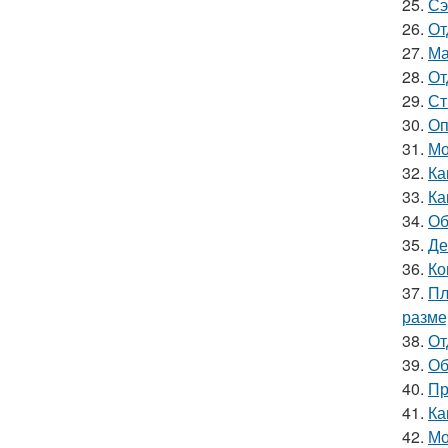
25.
Сэ
26.
От
27.
Ма
28.
От
29.
Ст
30.
Оп
31.
Мо
32.
Ка
33.
Ка
34.
Об
35.
Де
36.
Ко
37.
Пл
разм
38.
От
39.
Об
40.
Пр
41.
Ка
42.
Мо