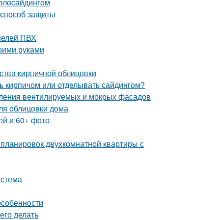
аллосайдингом
 способ защиты
нелей ПВХ
оими руками
ства кирпичной облицовки
ь кирпичом или отделывать сайдингом?
пления вентилируемых и мокрых фасадов
ля облицовки дома
ей и 60+ фото
 планировок двухкомнатной квартиры с
истема
особенности
его делать