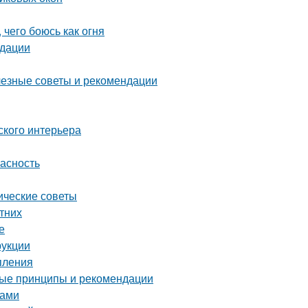
 чего боюсь как огня
ндации
лезные советы и рекомендации
ского интерьера
пасность
ические советы
етних
е
рукции
пления
ные принципы и рекомендации
ками