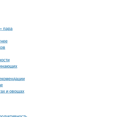
о» пара
тнее
ков
ности
чинающих
рекомендации
де
тах и овощах
родуктивность