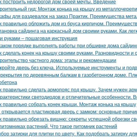
к построить недорогой дом своей мечты. Введение
роительный гид: Монтаж конька на крышу из металлочереп
афы для раздевалок на заказ Практик. Преимущества мет
к правильно обложить дом из бруса кирпичом. Преимущест
тановка сайдинга на каркасный дом своими руками. Как ле
и руками – пошаговая инструкция
каком порядке выполнять работы при обшивке дома сайдин
к сделать конек на крышу своими руками. Разновидности и 
роительство частного дома: этапы и рекомендации
кройте дверь без ключа. Используемые инструменты и под
рекрытия по деревянным балкам в газобетонном доме. Пл
зобетона
к правильно сделать армопояс под крышу. Зачем нужен арм
рактеристики светодиодов и отличительные особенности. 
к правильно собрать конек крыши. Монтаж конька на крышу
 открывается пластиковая дверь с замком: основные прич
к правильно обрезать вишню: секреты успешной обрезки с
питомниках растений. Что такое питомник растений
бор затирки для плитки по цвету. Как подобрать затирку для