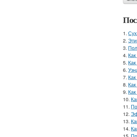
Пос
1.
Сух
2.
Эти
3.
Пол
4.
Как
5.
Как
6.
Узн
7.
Как
8.
Как
9.
Как
10.
Ка
11.
По
12.
Эф
13.
Ка
14.
Ка
15.
Пр