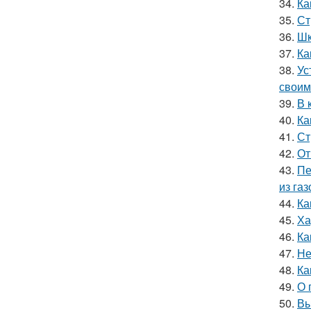
34.
Ка
35.
Ст
36.
Шк
37.
Ка
38.
Ус
своим
39.
В 
40.
Ка
41.
Ст
42.
От
43.
Пе
из га
44.
Ка
45.
Ха
46.
Ка
47.
Не
48.
Ка
49.
О 
50.
Вы