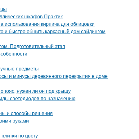
ицы
аллических шкафов Практик
ва использования кирпича для облицовки
гко и быстро обшить каркасный дом сайдингом
гом. Подготовительный этап
особенности
ручные предметы
юсы и минусы деревянного перекрытия в доме
опояс, нужен ли он под крышу
Виды светодиодов по назначению
ины и способы решения
воими руками
 плитки по цвету