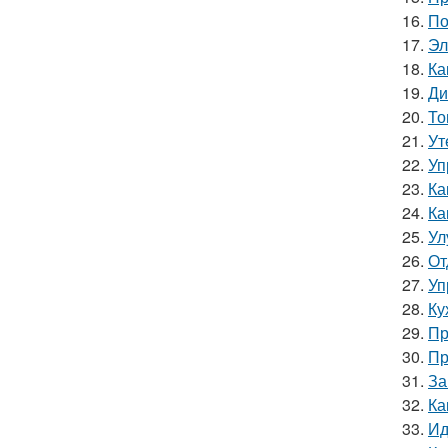
16.
По
17.
Эл
18.
Ка
19.
Ди
20.
То
21.
Ут
22.
Уп
23.
Ка
24.
Ка
25.
Ул
26.
От
27.
Уп
28.
Ку
29.
Пр
30.
Пр
31.
За
32.
Ка
33.
Ид