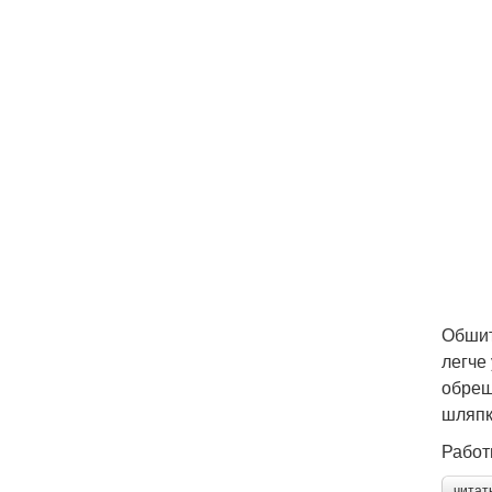
Обшит
легче
обреш
шляпк
Работ
читат