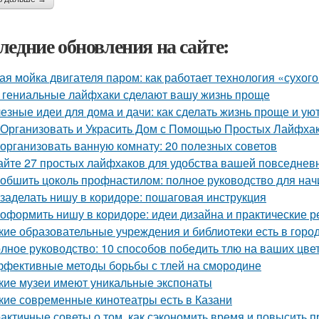
ледние обновления на сайте:
ая мойка двигателя паром: как работает технология «сухог
 гениальные лайфхаки сделают вашу жизнь проще
езные идеи для дома и дачи: как сделать жизнь проще и ую
 Организовать и Украсить Дом с Помощью Простых Лайфха
 организовать ванную комнату: 20 полезных советов
айте 27 простых лайфхаков для удобства вашей повседнев
 обшить цоколь профнастилом: полное руководство для на
 заделать нишу в коридоре: пошаговая инструкция
 оформить нишу в коридоре: идеи дизайна и практические 
кие образовательные учреждения и библиотеки есть в горо
лное руководство: 10 способов победить тлю на ваших цве
фективные методы борьбы с тлей на смородине
кие музеи имеют уникальные экспонаты
кие современные кинотеатры есть в Казани
актичные советы о том, как сэкономить время и повысить п