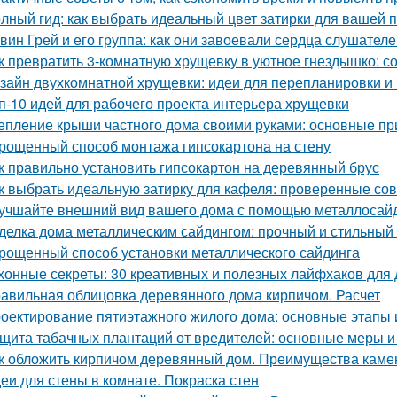
лный гид: как выбрать идеальный цвет затирки для вашей 
вин Грей и его группа: как они завоевали сердца слушател
к превратить 3-комнатную хрущевку в уютное гнездышко: с
зайн двухкомнатной хрущевки: идеи для перепланировки и 
п-10 идей для рабочего проекта интерьера хрущевки
епление крыши частного дома своими руками: основные п
рощенный способ монтажа гипсокартона на стену
к правильно установить гипсокартон на деревянный брус
к выбрать идеальную затирку для кафеля: проверенные со
учшайте внешний вид вашего дома с помощью металлосай
делка дома металлическим сайдингом: прочный и стильный
рощенный способ установки металлического сайдинга
хонные секреты: 30 креативных и полезных лайфхаков для
авильная облицовка деревянного дома кирпичом. Расчет
оектирование пятиэтажного жилого дома: основные этапы
щита табачных плантаций от вредителей: основные меры 
к обложить кирпичом деревянный дом. Преимущества каме
еи для стены в комнате. Покраска стен