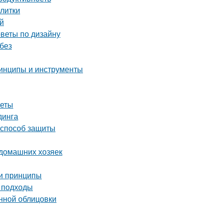
плитки
ей
оветы по дизайну
без
ринципы и инструменты
веты
динга
 способ защиты
 домашних хозяек
 и принципы
и подходы
нной облицовки