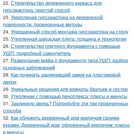
22.
Строительство деревянного каркаса для
гипсокартона: простой способ
23.
Укрепление гипсокартона на деревянной
поверхности: проверенные методы
24.
Упрощенный способ монтажа гипсокартона на стену
25.
Утепленная шведская плита: толщина и технология
26.
Строительство плитного фундамента с помощью
УШП: подробный самоучитель
27.
Развенчание мифа о фундаменте типа УШП: разбор
основных заблуждений
28.
Как починить заклинивший замок на пластиковой
двери
29.
Уникальные решения для комнаты братьев и сестер
30.
Утепление с помощью пеноплекса: плюсы и минусы
31.
Заклинило дверь? Попробуйте эти три проверенных
способа
32.
Как обложить деревянный дом кирпичом своими
руками. Деревянный дом, обложенный кирпичом: плюсы
и минусы