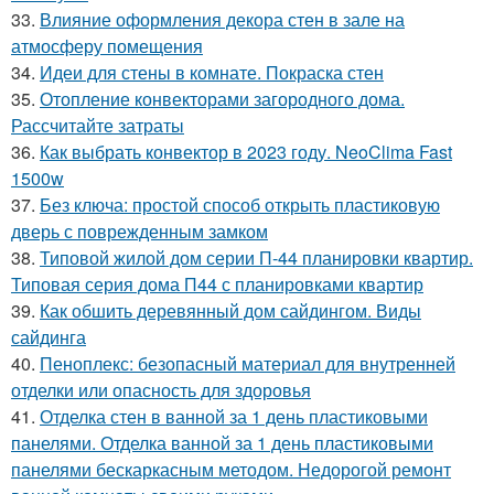
33.
Влияние оформления декора стен в зале на
атмосферу помещения
34.
Идеи для стены в комнате. Покраска стен
35.
Отопление конвекторами загородного дома.
Рассчитайте затраты
36.
Как выбрать конвектор в 2023 году. NeoClima Fast
1500w
37.
Без ключа: простой способ открыть пластиковую
дверь с поврежденным замком
38.
Типовой жилой дом серии П-44 планировки квартир.
Типовая серия дома П44 с планировками квартир
39.
Как обшить деревянный дом сайдингом. Виды
сайдинга
40.
Пеноплекс: безопасный материал для внутренней
отделки или опасность для здоровья
41.
Отделка стен в ванной за 1 день пластиковыми
панелями. Отделка ванной за 1 день пластиковыми
панелями бескаркасным методом. Недорогой ремонт