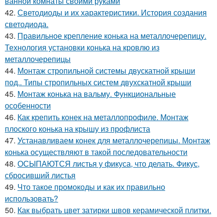
ванной комнаты своими руками
42.
Светодиоды и их характеристики. История создания
светодиода.
43.
Правильное крепление конька на металлочерепицу.
Технология установки конька на кровлю из
металлочерепицы
44.
Монтаж стропильной системы двускатной крыши
под.. Типы стропильных систем двухскатной крыши
45.
Монтаж конька на вальму. Функциональные
особенности
46.
Как крепить конек на металлопрофиле. Монтаж
плоского конька на крышу из профлиста
47.
Устанавливаем конек для металлочерепицы. Монтаж
конька осуществляют в такой последовательности
48.
ОСЫПАЮТСЯ листья у фикуса, что делать. Фикус,
сбросивший листья
49.
Что такое промокоды и как их правильно
использовать?
50.
Как выбрать цвет затирки швов керамической плитки.