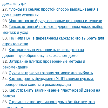
дома изнутри
27.
Флоксы из семян: простой способ выращивания в
домашних условиях
28.
Монтаж гкл по брусу: основные принципы и техники
29.
Гипсокартонный потолок в деревянном доме: выбор,
монтаж и уход
30.
ГКЛ или ГВЛ в деревянном каркасе: что выбрать для
строительства
31.
Как правильно установить гипсокартон на
деревянную обрешетку в каркасном доме
32.
Затирание плитки: проверенные методы и
рекомендации
33.
Сухая затирка vs готовая затирка: что выбрать
34.
Как построить фундамент УШП своими руками:
проверенные советы и рекомендации
35.
Как устранить заклинивание пластиковой двери на
балкон
36.
Строительство кирпичного дома 8х10м: все, что
нужно знать