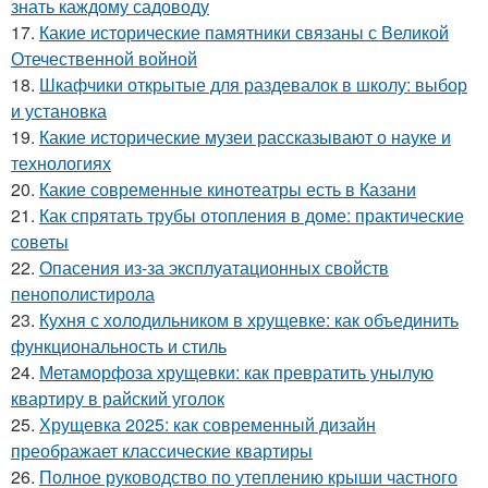
знать каждому садоводу
17.
Какие исторические памятники связаны с Великой
Отечественной войной
18.
Шкафчики открытые для раздевалок в школу: выбор
и установка
19.
Какие исторические музеи рассказывают о науке и
технологиях
20.
Какие современные кинотеатры есть в Казани
21.
Как спрятать трубы отопления в доме: практические
советы
22.
Опасения из-за эксплуатационных свойств
пенополистирола
23.
Кухня с холодильником в хрущевке: как объединить
функциональность и стиль
24.
Метаморфоза хрущевки: как превратить унылую
квартиру в райский уголок
25.
Хрущевка 2025: как современный дизайн
преображает классические квартиры
26.
Полное руководство по утеплению крыши частного