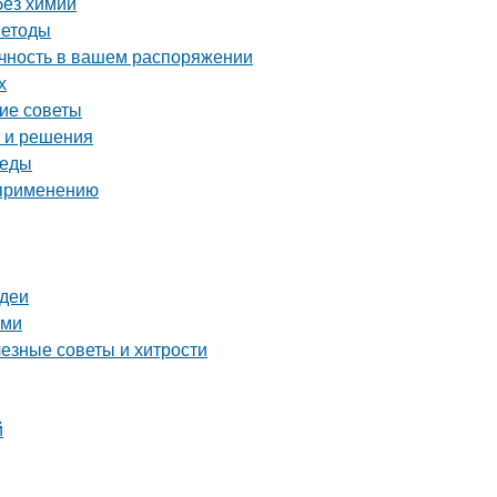
без химии
методы
ечность в вашем распоряжении
х
кие советы
ы и решения
реды
 применению
идеи
ами
лезные советы и хитрости
й