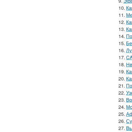
9.
Эфф
10.
Ка
11.
Ме
12.
Ка
13.
Ка
14.
По
15.
Бе
16.
Лу
17.
CA
18.
He
19.
Ка
20.
Ка
21.
По
22.
Уз
23.
Вр
24.
Мо
25.
Аф
26.
Су
27.
Вы