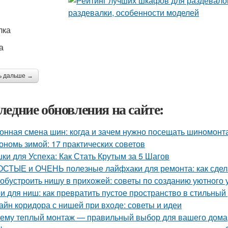
лка
а
ь дальше →
ледние обновления на сайте:
онная смена шин: когда и зачем нужно посещать шиномонт
ономь зимой: 17 практических советов
ки для Успеха: Как Стать Крутым за 5 Шагов
СТЫЕ и ОЧЕНЬ полезные лайфхаки для ремонта: как сдела
 обустроить нишу в прихожей: советы по созданию уютного 
и для ниш: как превратить пустое пространство в стильный
айн коридора с нишей при входе: советы и идеи
ему теплый монтаж — правильный выбор для вашего дома