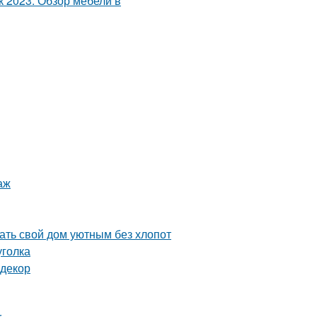
аж
ть свой дом уютным без хлопот
уголка
 декор