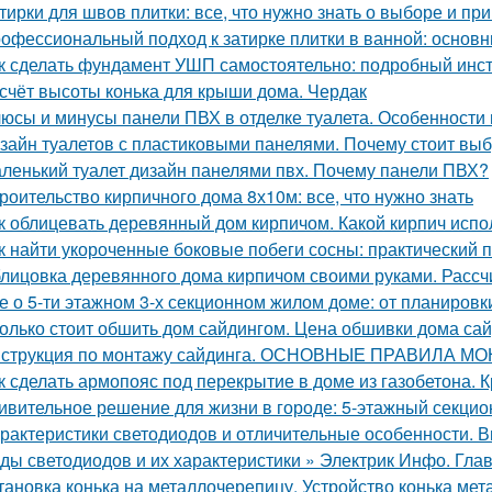
тирки для швов плитки: все, что нужно знать о выборе и п
офессиональный подход к затирке плитки в ванной: основ
к сделать фундамент УШП самостоятельно: подробный инс
счёт высоты конька для крыши дома. Чердак
юсы и минусы панели ПВХ в отделке туалета. Особенности
зайн туалетов с пластиковыми панелями. Почему стоит выб
ленький туалет дизайн панелями пвх. Почему панели ПВХ?
роительство кирпичного дома 8х10м: все, что нужно знать
к облицевать деревянный дом кирпичом. Какой кирпич испо
к найти укороченные боковые побеги сосны: практический 
лицовка деревянного дома кирпичом своими руками. Расс
е о 5-ти этажном 3-х секционном жилом доме: от планировк
олько стоит обшить дом сайдингом. Цена обшивки дома са
струкция по монтажу сайдинга. ОСНОВНЫЕ ПРАВИЛА М
к сделать армопояс под перекрытие в доме из газобетона.
ивительное решение для жизни в городе: 5-этажный секци
рактеристики светодиодов и отличительные особенности. 
ды светодиодов и их характеристики » Электрик Инфо. Гла
тановка конька на металлочерепицу. Устройство конька ме