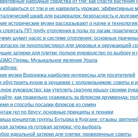
ективные народные средства от тли: как спасти растения 
к избавиться от тли и не навредить урожаю: эффективные 
таллический шкаф для раздевалок: безопасность и долгов
кие исторические музеи рассказывают о науке и технология
к спрятать ПП трубу отопления в полы по лагам: практичес
чему шумит насос в системе отопления: основные причин
зопасен ли пенополистирол для здоровья и окружающей с
чшие затирки для плитки: полное руководство по выбору и
GMO Пермь: Музыкальное явление Урала
adlines:
кие музеи Воронежа наиболее интересны для посетителей
к обустроить кухню в хрущевке с холодильником: советы и 
лное руководство: как утеплить скатную крышу своими рук
найте, как правильно ухаживать за флоксом друммонда: по
емя и способы посадки флоксов из семян
нтаж гкл по брусу: основные принципы и техники
иша концертов группы Бутырка в Кургане: отзывы зрителе
хая затирка vs готовая затирка: что выбрать
бор идеальной затирки для плитки: проверенные советы