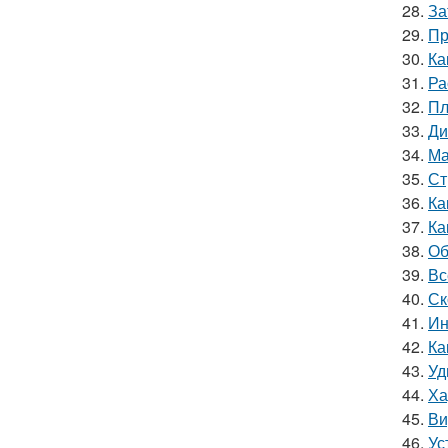
28.
За
29.
Пр
30.
Ка
31.
Ра
32.
Пл
33.
Ди
34.
Ма
35.
Ст
36.
Ка
37.
Ка
38.
Об
39.
Вс
40.
Ск
41.
Ин
42.
Ка
43.
Уд
44.
Ха
45.
Ви
46.
Ус