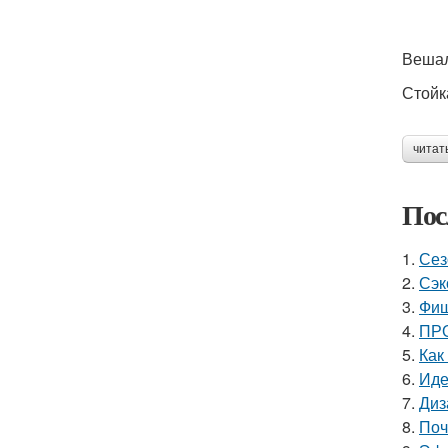
Веша
Стойк
читат
Пос
1.
Сез
2.
Сэк
3.
Фиш
4.
ПРО
5.
Как
6.
Иде
7.
Диз
8.
Поч