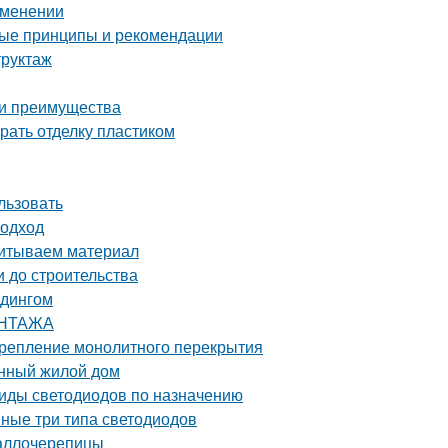
рименении
ные принципы и рекомендации
труктаж
 и преимущества
рать отделку пластиком
льзовать
подход
читываем материал
и до строительства
йдингом
ОНТАЖА
 Крепление монолитного перекрытия
онный жилой дом
Виды светодиодов по назначению
вные три типа светодиодов
таллочерепицы