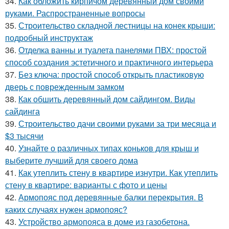
34.
Как обложить кирпичом деревянный дом своими
руками. Распространенные вопросы
35.
Строительство складной лестницы на конек крыши:
подробный инструктаж
36.
Отделка ванны и туалета панелями ПВХ: простой
способ создания эстетичного и практичного интерьера
37.
Без ключа: простой способ открыть пластиковую
дверь с поврежденным замком
38.
Как обшить деревянный дом сайдингом. Виды
сайдинга
39.
Строительство дачи своими руками за три месяца и
$3 тысячи
40.
Узнайте о различных типах коньков для крыш и
выберите лучший для своего дома
41.
Как утеплить стену в квартире изнутри. Как утеплить
стену в квартире: варианты с фото и цены
42.
Армопояс под деревянные балки перекрытия. В
каких случаях нужен армопояс?
43.
Устройство армопояса в доме из газобетона.