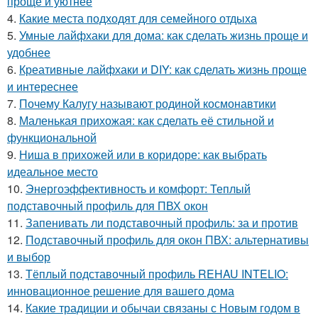
проще и уютнее
4.
Какие места подходят для семейного отдыха
5.
Умные лайфхаки для дома: как сделать жизнь проще и
удобнее
6.
Креативные лайфхаки и DIY: как сделать жизнь проще
и интереснее
7.
Почему Калугу называют родиной космонавтики
8.
Маленькая прихожая: как сделать её стильной и
функциональной
9.
Ниша в прихожей или в коридоре: как выбрать
идеальное место
10.
Энергоэффективность и комфорт: Теплый
подставочный профиль для ПВХ окон
11.
Запенивать ли подставочный профиль: за и против
12.
Подставочный профиль для окон ПВХ: альтернативы
и выбор
13.
Тёплый подставочный профиль REHAU INTELIO:
инновационное решение для вашего дома
14.
Какие традиции и обычаи связаны с Новым годом в