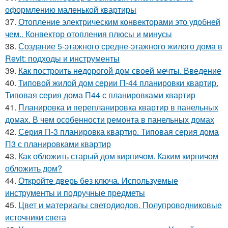
оформлению маленькой квартиры
37.
Отопление электрическим конвекторами это удобней
чем.. Конвектор отопления плюсы и минусы
38.
Создание 5-этажного средне-этажного жилого дома в
Revit: подходы и инструменты
39.
Как построить недорогой дом своей мечты. Введение
40.
Типовой жилой дом серии П-44 планировки квартир.
Типовая серия дома П44 с планировками квартир
41.
Планировка и перепланировка квартир в панельных
домах. В чем особенности ремонта в панельных домах
42.
Серия П-3 планировка квартир. Типовая серия дома
П3 с планировками квартир
43.
Как обложить старый дом кирпичом. Каким кирпичом
обложить дом?
44.
Откройте дверь без ключа. Используемые
инструменты и подручные предметы
45.
Цвет и материалы светодиодов. Полупроводниковые
источники света