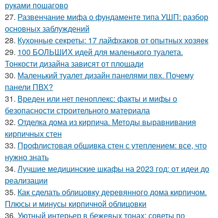
руками пошагово
27.
Развенчание мифа о фундаменте типа УШП: разбор
основных заблуждений
28.
Кухонные секреты: 17 лайфхаков от опытных хозяек
29.
100 БОЛЬШИХ идей для маленького туалета.
Тонкости дизайна зависят от площади
30.
Маленький туалет дизайн панелями пвх. Почему
панели ПВХ?
31.
Вреден или нет пеноплекс: факты и мифы о
безопасности строительного материала
32.
Отделка дома из кирпича. Методы выравнивания
кирпичных стен
33.
Профлистовая обшивка стен с утеплением: все, что
нужно знать
34.
Лучшие медицинские шкафы на 2023 год: от идеи до
реализации
35.
Как сделать облицовку деревянного дома кирпичом.
Плюсы и минусы кирпичной облицовки
36.
Уютный интерьер в бежевых тонах: советы по