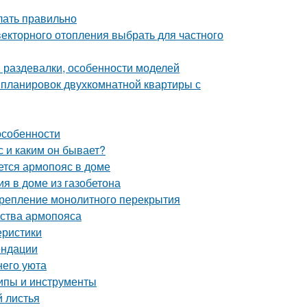
елать правильно
векторного отопления выбрать для частного
 раздевалки, особенности моделей
 планировок двухкомнатной квартиры с
особенности
 и каким он бывает?
ется армопояс в доме
я в доме из газобетона
 Крепление монолитного перекрытия
йства армопояса
еристики
ендации
его уюта
ипы и инструменты
 листья