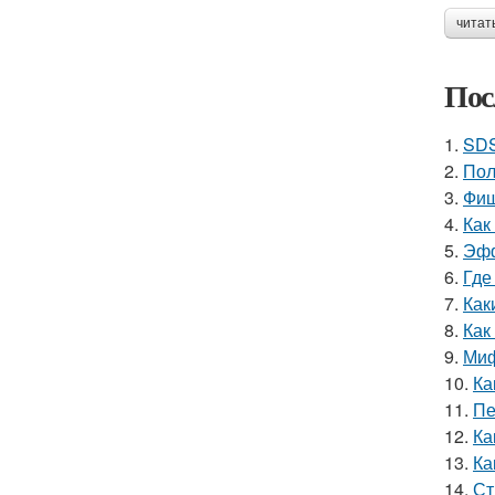
читат
Пос
1.
SDS
2.
Пол
3.
Фиш
4.
Как
5.
Эфф
6.
Где
7.
Как
8.
Как
9.
Миф
10.
Ка
11.
Пе
12.
Ка
13.
Ка
14.
Ст