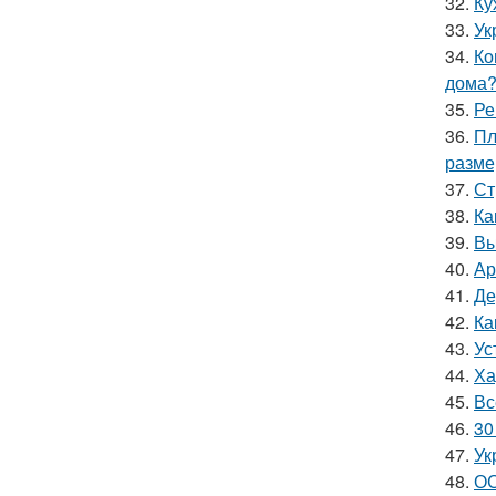
32.
Ку
33.
Ук
34.
Ко
дома
35.
Ре
36.
Пл
разм
37.
Ст
38.
Ка
39.
Вы
40.
Ар
41.
Де
42.
Ка
43.
Ус
44.
Ха
45.
Вс
46.
30
47.
Ук
48.
ОС