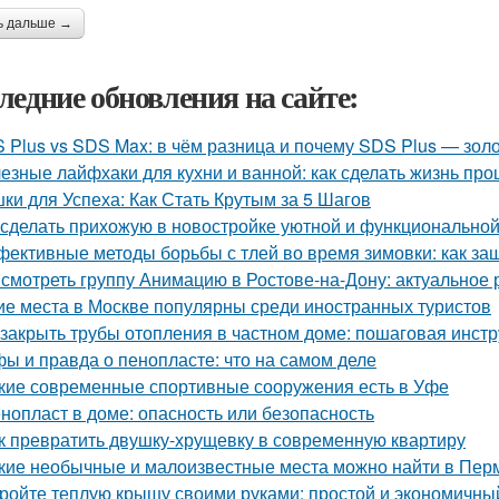
ь дальше →
ледние обновления на сайте:
 Plus vs SDS Max: в чём разница и почему SDS Plus — зол
езные лайфхаки для кухни и ванной: как сделать жизнь пр
ки для Успеха: Как Стать Крутым за 5 Шагов
 сделать прихожую в новостройке уютной и функционально
ективные методы борьбы с тлей во время зимовки: как за
 смотреть группу Анимацию в Ростове-на-Дону: актуальное
ие места в Москве популярны среди иностранных туристов
 закрыть трубы отопления в частном доме: пошаговая инст
ы и правда о пенопласте: что на самом деле
кие современные спортивные сооружения есть в Уфе
нопласт в доме: опасность или безопасность
к превратить двушку-хрущевку в современную квартиру
кие необычные и малоизвестные места можно найти в Пер
ройте теплую крышу своими руками: простой и экономичны