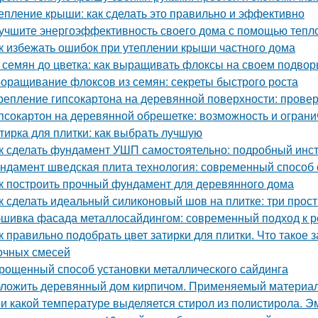
епление крыши: как сделать это правильно и эффективно
учшите энергоэффективность своего дома с помощью тепл
к избежать ошибок при утеплении крыши частного дома
 семян до цветка: как выращивать флоксы на своем подвор
оращивание флоксов из семян: секреты быстрого роста
репление гипсокартона на деревянной поверхности: пров
псокартон на деревянной обрешетке: возможность и огран
тирка для плитки: как выбрать лучшую
к сделать фундамент УШП самостоятельно: подробный инс
ндамент шведская плита технология: современный способ 
к построить прочный фундамент для деревянного дома
к сделать идеальный силиконовый шов на плитке: три прос
шивка фасада металлосайдингом: современный подход к ре
к правильно подобрать цвет затирки для плитки. Что такое 
очных смесей
рощенный способ установки металлического сайдинга
ложить деревянный дом кирпичом. Применяемый материа
и какой температуре выделяется стирол из полистирола. Эм