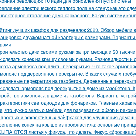
хонная революция: 10 идей для обновления пустой стены
репление электрического теплого пола на стену: как это сд
нвекторное отопление дома каркасного. Какую систему кон
?
йтинг лучших шкафов для раздевалок 2023. Обзор мебели в
анировка двухкомнатной квартиры с размерами. Варианты
ерами
роительство дачи своими руками за три месяца и $3 тысячи
к сделать конек на крышу своими руками. Разновидности и 
сота армопояса под плиты перекрытия. Что такое армопояс
мопояс под деревянное перекрытие. В каких случаях требу
ревянные перекрытия на газобетон. Деревянные перекрыти
к сделать армопояс под перекрытие в доме из газобетона.
тройство армопояса в доме из газобетона. Варианты устро
рактеристики светодиодов для фонариков. Главные характ
е, что нужно знать о мебели для раздевалки: обзор и реком
 простых и эффективных лайфхаков для улучшения домашн
репление конек на крыше из профнастила: основные принц
ЫПАЮТСЯ листья у фикуса, что делать. Фикус, сбросивший