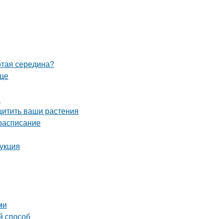
отая середина?
още
й
щитить ваши растения
 расписание
рукция
ми
й способ