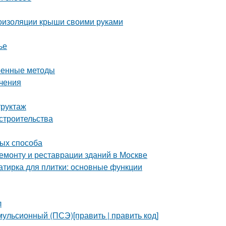
оизоляции крыши своими руками
ье
еренные методы
ичения
труктаж
строительства
тых способа
монту и реставрации зданий в Москве
затирка для плитки: основные функции
л
ульсионный (ПСЭ)[править | править код]