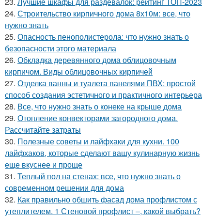
23.
Лучшие шкафы для раздевалок: рейтинг ТОП-2023
24.
Строительство кирпичного дома 8х10м: все, что
нужно знать
25.
Опасность пенополистерола: что нужно знать о
безопасности этого материала
26.
Обкладка деревянного дома облицовочным
кирпичом. Виды облицовочных кирпичей
27.
Отделка ванны и туалета панелями ПВХ: простой
способ создания эстетичного и практичного интерьера
28.
Все, что нужно знать о конеке на крыше дома
29.
Отопление конвекторами загородного дома.
Рассчитайте затраты
30.
Полезные советы и лайфхаки для кухни. 100
лайфхаков, которые сделают вашу кулинарную жизнь
еще вкуснее и проще
31.
Теплый пол на стенах: все, что нужно знать о
современном решении для дома
32.
Как правильно обшить фасад дома профлистом с
утеплителем. 1 Стеновой профлист –, какой выбрать?