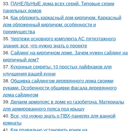
33.
ПАНЕЛЬНЫЕ дома всех серий. Типовые серии
панельных домов
34.
Как обложить каркасный дом кирпичом. Каркасный
дом обложенный кирпичом: особенности и
преимущества
35.
Чертежи основного комплекта АС пятиэтажного
здания: все, что нужно знать о проекте
36.
Сайдинг на кирпичном доме. Зачем нужен сайдинг на
кирпичный дом?
37.
Кухонные секреты: 10 простых лайфхаков для
улучшения вашей кухни
38.
Обшивка сайдингом деревянного дома своими
руками. Особенности обшивки фасада деревянного
дома сайдингом
39.
Делаем армопояс в доме из газобетона. Материалы
для армированного пояса под крышу
40.
Все, что нужно знать о ПВХ-панелях для ванной
комнаты
41.
Как правильно установить конек на