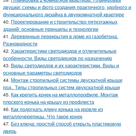
двушки: схемы и фото создания практичного, удобного и
функционального дизайна в двухкомнатной квартире
40.
Проектирование и строительство пятиэтажных
зданий: основные принципы и технологии
41.
Деревянные перекрытия в доме из газобетона.
Разновидности
42.
Характеристики светодиодов и отличительные
особенности. Виды светодиодов по назначению
43.
Виды светодиодов и их характеристики. Виды и
основные параметры светодиодов
44.
Монтаж стропильной системы двускатной крыши
под.. Типы стропильных систем двухскатной крыши
45.
Как крепить конек на металлопрофиле. Монтаж
плоского конька на крышу из профлиста
46.
Как подогнать длину конька на кровле из
металлочерепицы. Что такое конек
47.
Без ключа: простой способ открыть пластиковую
дверь