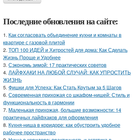
Последние обновления на сайте:
1.
Как согласовать объединение кухни и комнаты в
квартире с газовой плитой
2.
ТОП 100 ИДЕЙ и Хитростей для дома: Как Сделать
Жизнь Проще и Удобнее
3.
Сэкономь зимой: 17 практических советов
4.
ЛАЙФХАКИ НА ЛЮБОЙ СЛУЧАЙ: КАК УПРОСТИТЬ
ЖИЗНЬ
5.
Фишки для Успеха: Как Стать Крутым за 5 Шагов
6.
Современная прихожая со шкафом-нишей: Стиль и
функциональность в гармонии
7.
Маленькая прихожая, большие возможности: 14
практичных лайфхаков для оформления
8.
Кухня-ниша в коридоре: как обустроить удобное
рабочее пространство
9.
Ниша в коридоре: практичность и эстетика в