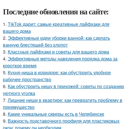
Последние обновления на сайте:
1.
TikTok дарит: самые креативные лайфхаки для
вашего дома
2.
Эффективные идеи уборки ванной: как сделать
ванную блестящей без хлопот
3.
Классные лайфхаки и советы для вашего дома
4.
Эффективные методы наведения порядка дома за
короткое время
5.
Кухня-ниша в коридоре: как обустроить удобное
рабочее пространство
6.
Как обустроить нишу в прихожей: советы по созданию
уютного уголка
7.
Лишние ниши в квартире: как превратить проблему в
преимущество
8.
Какие уникальные скверы есть в Челябинске
9.
Важность подставочного профиля для пластиковых
окон: почему он необходим