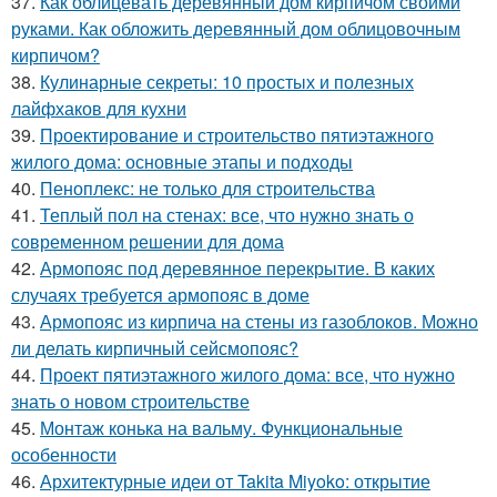
37.
Как облицевать деревянный дом кирпичом своими
руками. Как обложить деревянный дом облицовочным
кирпичом?
38.
Кулинарные секреты: 10 простых и полезных
лайфхаков для кухни
39.
Проектирование и строительство пятиэтажного
жилого дома: основные этапы и подходы
40.
Пеноплекс: не только для строительства
41.
Теплый пол на стенах: все, что нужно знать о
современном решении для дома
42.
Армопояс под деревянное перекрытие. В каких
случаях требуется армопояс в доме
43.
Армопояс из кирпича на стены из газоблоков. Можно
ли делать кирпичный сейсмопояс?
44.
Проект пятиэтажного жилого дома: все, что нужно
знать о новом строительстве
45.
Монтаж конька на вальму. Функциональные
особенности
46.
Архитектурные идеи от Takita Miyoko: открытие