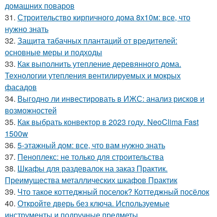
домашних поваров
31.
Строительство кирпичного дома 8х10м: все, что
нужно знать
32.
Защита табачных плантаций от вредителей:
основные меры и подходы
33.
Как выполнить утепление деревянного дома.
Технологии утепления вентилируемых и мокрых
фасадов
34.
Выгодно ли инвестировать в ИЖС: анализ рисков и
возможностей
35.
Как выбрать конвектор в 2023 году. NeoClima Fast
1500w
36.
5-этажный дом: все, что вам нужно знать
37.
Пеноплекс: не только для строительства
38.
Шкафы для раздевалок на заказ Практик.
Преимущества металлических шкафов Практик
39.
Что такое коттеджный поселок? Коттеджный посёлок
40.
Откройте дверь без ключа. Используемые
инструменты и подручные предметы