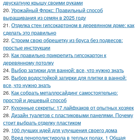
двускатную крышу своими руками
20.
Урожайный Флокс: Правильный способ
выращивания из семян в 2025 году
21.
Отделка стен гипсокартоном в деревянном доме: как
сделать это правильно
22.
Строим свою обрешетку из бруса без подвесов:
простые инструкции
23.
Как правильно прикрепить гипсокартон к
деревянному потолку
24.
Выбор затирки для ванной: все, что нужно знать
25.
Выбор водостойкой затирки для плитки в ванной:
все, что нужно знать
26.
Как собрать металлосайдинг самостоятельно:
простой и дешевый способ
27.
Кухонные секреты: 17 лайфхаков от опытных хозяек
28.
Дизайн туалетов с пластиковыми панелями. Почему
стоит выбрать отделку пластиком
29.
100 лучших идей для улучшения своего дома
30.
Вред пенополистирола в теплых полах. 1 Общая