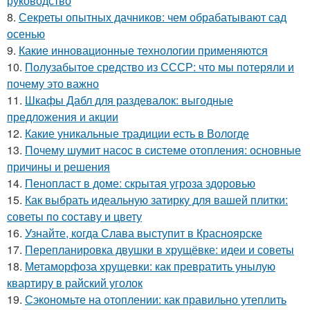
руководство
8.
Секреты опытных дачников: чем обрабатывают сад
осенью
9.
Какие инновационные технологии применяются
10.
Полузабытое средство из СССР: что мы потеряли и
почему это важно
11.
Шкафы Дабл для раздевалок: выгодные
предложения и акции
12.
Какие уникальные традиции есть в Вологде
13.
Почему шумит насос в системе отопления: основные
причины и решения
14.
Пенопласт в доме: скрытая угроза здоровью
15.
Как выбрать идеальную затирку для вашей плитки:
советы по составу и цвету
16.
Узнайте, когда Слава выступит в Красноярске
17.
Перепланировка двушки в хрущёвке: идеи и советы
18.
Метаморфоза хрущевки: как превратить унылую
квартиру в райский уголок
19.
Сэкономьте на отоплении: как правильно утеплить