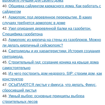
выберите лучший для своего дома
40.
Обшивка сайдингом каркасного дома. Как работать с
сайдингом
41.
Армопояс под деревянное перекрытие. В каких
случаях требуется армопояс в доме
42.
Узел опирания деревянной балки на газобетон.
Специфика газобетона
43.
Армопояс из кирпича на стены из газоблоков. Можно
ли делать кирпичный сейсмопояс?
44.
Светодиоды и их характеристики. История создания
светодиода.
45.
Строительный гид: создание коника на крыше дома
самостоятельно
46.
Из чего построить дом недорого. SIP: строим дом, как
конструктор
47.
ОСЫПАЮТСЯ листья у фикуса, что делать. Фикус,
сбросивший листья
48.
Умный выбор: основные принципы выбора
строительных лесов