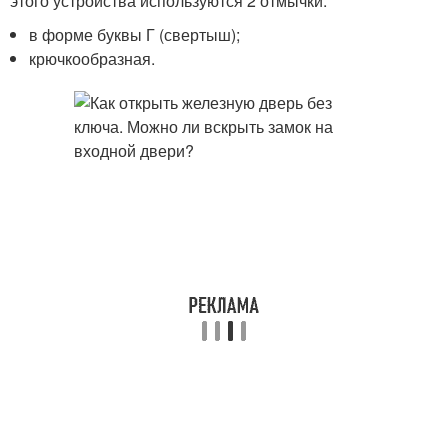
этого устройства используются 2 отмычки:
в форме буквы Г (свертыш);
крючкообразная.