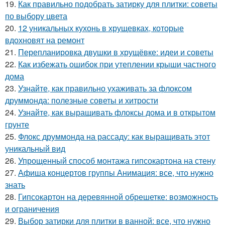
19.
Как правильно подобрать затирку для плитки: советы
по выбору цвета
20.
12 уникальных кухонь в хрущевках, которые
вдохновят на ремонт
21.
Перепланировка двушки в хрущёвке: идеи и советы
22.
Как избежать ошибок при утеплении крыши частного
дома
23.
Узнайте, как правильно ухаживать за флоксом
друммонда: полезные советы и хитрости
24.
Узнайте, как выращивать флоксы дома и в открытом
грунте
25.
Флокс друммонда на рассаду: как выращивать этот
уникальный вид
26.
Упрощенный способ монтажа гипсокартона на стену
27.
Афиша концертов группы Анимация: все, что нужно
знать
28.
Гипсокартон на деревянной обрешетке: возможность
и ограничения
29.
Выбор затирки для плитки в ванной: все, что нужно