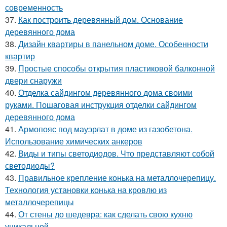
современность
37.
Как построить деревянный дом. Основание
деревянного дома
38.
Дизайн квартиры в панельном доме. Особенности
квартир
39.
Простые способы открытия пластиковой балконной
двери снаружи
40.
Отделка сайдингом деревянного дома своими
руками. Пошаговая инструкция отделки сайдингом
деревянного дома
41.
Армопояс под мауэрлат в доме из газобетона.
Использование химических анкеров
42.
Виды и типы светодиодов. Что представляют собой
светодиоды?
43.
Правильное крепление конька на металлочерепицу.
Технология установки конька на кровлю из
металлочерепицы
44.
От стены до шедевра: как сделать свою кухню
уникальной