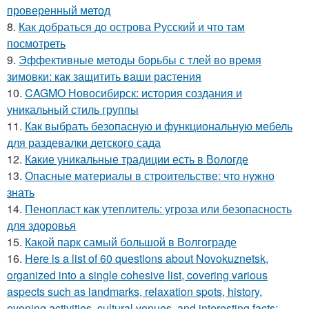
проверенный метод
8.
Как добраться до острова Русский и что там
посмотреть
9.
Эффективные методы борьбы с тлей во время
зимовки: как защитить ваши растения
10.
CAGMO Новосибирск: история создания и
уникальный стиль группы
11.
Как выбрать безопасную и функциональную мебель
для раздевалки детского сада
12.
Какие уникальные традиции есть в Вологде
13.
Опасные материалы в строительстве: что нужно
знать
14.
Пенопласт как утеплитель: угроза или безопасность
для здоровья
15.
Какой парк самый большой в Волгограде
16.
Here is a list of 60 questions about Novokuznetsk,
organized into a single cohesive list, covering various
aspects such as landmarks, relaxation spots, history,
evening activities, cultural venues, and interesting facts: