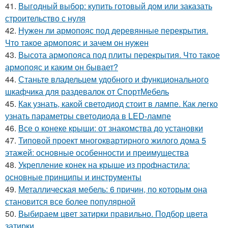
41.
Выгодный выбор: купить готовый дом или заказать
строительство с нуля
42.
Нужен ли армопояс под деревянные перекрытия.
Что такое армопояс и зачем он нужен
43.
Высота армопояса под плиты перекрытия. Что такое
армопояс и каким он бывает?
44.
Станьте владельцем удобного и функционального
шкафчика для раздевалок от СпортМебель
45.
Как узнать, какой светодиод стоит в лампе. Как легко
узнать параметры светодиода в LED-лампе
46.
Все о конеке крыши: от знакомства до установки
47.
Типовой проект многоквартирного жилого дома 5
этажей: основные особенности и преимущества
48.
Укрепление конек на крыше из профнастила:
основные принципы и инструменты
49.
Металлическая мебель: 6 причин, по которым она
становится все более популярной
50.
Выбираем цвет затирки правильно. Подбор цвета
затирки