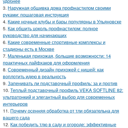
удобнее
3.
Наружная обшивка дома профнастилом своими
руками: пошаговая инструкция
4.
Какие ночные клубы и бары популярны в Ульяновске
5.
Как обшить цоколь профнастилом: полное
руководство для начинающих
6.
Какие современные спортивные комплексы и
стадионы есть в Москве
7.
Маленькая прихожая, большие возможности: 14
практичных лайфхаков для оформления
8.
Современный дизайн прихожей с нишей: как
воплотить идею в реальность
9.
Запенивать ли подставочный профиль: за и против
10.
Теплый подставочный профиль VEKA SOFTLINE 82:
ультратонкий и элегантный выбор для современных
интерьеров
11.
Почему осенняя обработка от тли обязательна для
вашего сада
12.
Как победить тлю в саду и огороде: эффективные