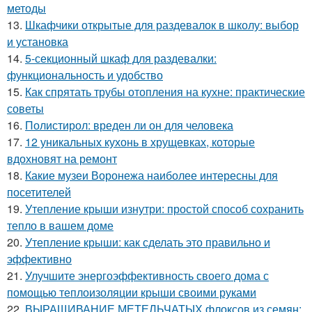
методы
13.
Шкафчики открытые для раздевалок в школу: выбор
и установка
14.
5-секционный шкаф для раздевалки:
функциональность и удобство
15.
Как спрятать трубы отопления на кухне: практические
советы
16.
Полистирол: вреден ли он для человека
17.
12 уникальных кухонь в хрущевках, которые
вдохновят на ремонт
18.
Какие музеи Воронежа наиболее интересны для
посетителей
19.
Утепление крыши изнутри: простой способ сохранить
тепло в вашем доме
20.
Утепление крыши: как сделать это правильно и
эффективно
21.
Улучшите энергоэффективность своего дома с
помощью теплоизоляции крыши своими руками
22.
ВЫРАЩИВАНИЕ МЕТЕЛЬЧАТЫХ флоксов из семян: