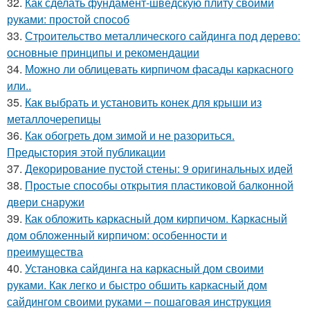
32.
Как сделать фундамент-шведскую плиту своими
руками: простой способ
33.
Строительство металлического сайдинга под дерево:
основные принципы и рекомендации
34.
Можно ли облицевать кирпичом фасады каркасного
или..
35.
Как выбрать и установить конек для крыши из
металлочерепицы
36.
Как обогреть дом зимой и не разориться.
Предыстория этой публикации
37.
Декорирование пустой стены: 9 оригинальных идей
38.
Простые способы открытия пластиковой балконной
двери снаружи
39.
Как обложить каркасный дом кирпичом. Каркасный
дом обложенный кирпичом: особенности и
преимущества
40.
Установка сайдинга на каркасный дом своими
руками. Как легко и быстро обшить каркасный дом
сайдингом своими руками – пошаговая инструкция