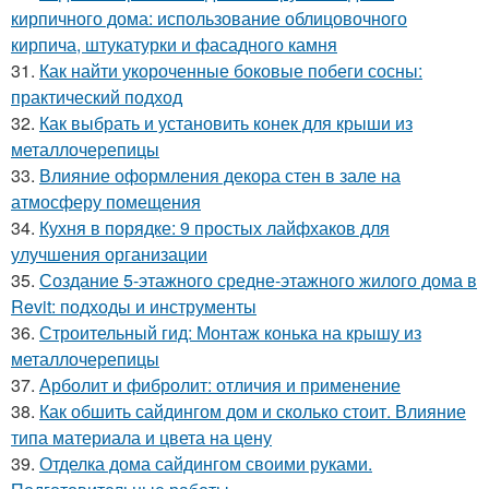
кирпичного дома: использование облицовочного
кирпича, штукатурки и фасадного камня
31.
Как найти укороченные боковые побеги сосны:
практический подход
32.
Как выбрать и установить конек для крыши из
металлочерепицы
33.
Влияние оформления декора стен в зале на
атмосферу помещения
34.
Кухня в порядке: 9 простых лайфхаков для
улучшения организации
35.
Создание 5-этажного средне-этажного жилого дома в
Revit: подходы и инструменты
36.
Строительный гид: Монтаж конька на крышу из
металлочерепицы
37.
Арболит и фибролит: отличия и применение
38.
Как обшить сайдингом дом и сколько стоит. Влияние
типа материала и цвета на цену
39.
Отделка дома сайдингом своими руками.