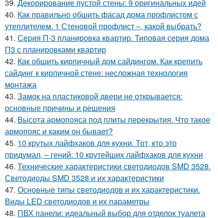
39.
Декорирование пустой стены: 9 оригинальных идей
40.
Как правильно обшить фасад дома профлистом с
утеплителем. 1 Стеновой профлист –, какой выбрать?
41.
Серия П-3 планировка квартир. Типовая серия дома
П3 с планировками квартир
42.
Как обшить кирпичный дом сайдингом. Как крепить
сайдинг к кирпичной стене: несложная технология
монтажа
43.
Замок на пластиковой двери не открывается:
основные причины и решения
44.
Высота армопояса под плиты перекрытия. Что такое
армопояс и каким он бывает?
45.
10 крутых лайфхаков для кухни. Тот, кто это
придумал, – гений: 10 крутейших лайфхаков для кухни
46.
Технические характеристики светодиодов SMD 3528.
Светодиоды SMD 3528 и их характеристики
47.
Основные типы светодиодов и их характеристики.
Виды LED светодиодов и их параметры
48.
ПВХ панели: идеальный выбор для отделок туалета