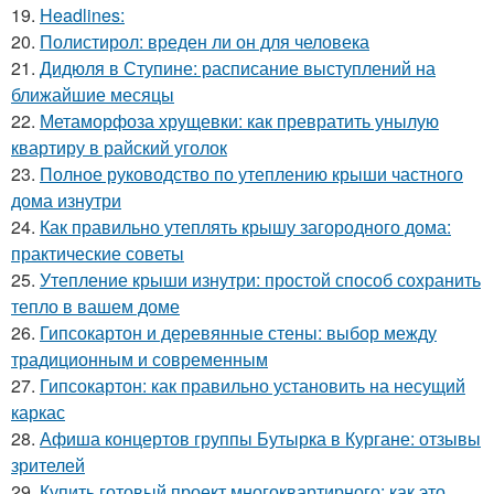
19.
Headlines:
20.
Полистирол: вреден ли он для человека
21.
Дидюля в Ступине: расписание выступлений на
ближайшие месяцы
22.
Метаморфоза хрущевки: как превратить унылую
квартиру в райский уголок
23.
Полное руководство по утеплению крыши частного
дома изнутри
24.
Как правильно утеплять крышу загородного дома:
практические советы
25.
Утепление крыши изнутри: простой способ сохранить
тепло в вашем доме
26.
Гипсокартон и деревянные стены: выбор между
традиционным и современным
27.
Гипсокартон: как правильно установить на несущий
каркас
28.
Афиша концертов группы Бутырка в Кургане: отзывы
зрителей
29.
Купить готовый проект многоквартирного: как это