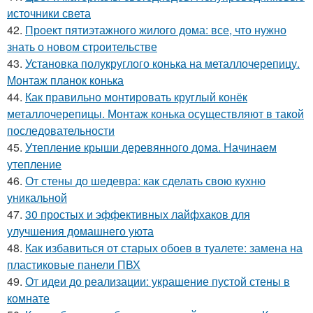
источники света
42.
Проект пятиэтажного жилого дома: все, что нужно
знать о новом строительстве
43.
Установка полукруглого конька на металлочерепицу.
Монтаж планок конька
44.
Как правильно монтировать круглый конёк
металлочерепицы. Монтаж конька осуществляют в такой
последовательности
45.
Утепление крыши деревянного дома. Начинаем
утепление
46.
От стены до шедевра: как сделать свою кухню
уникальной
47.
30 простых и эффективных лайфхаков для
улучшения домашнего уюта
48.
Как избавиться от старых обоев в туалете: замена на
пластиковые панели ПВХ
49.
От идеи до реализации: украшение пустой стены в
комнате