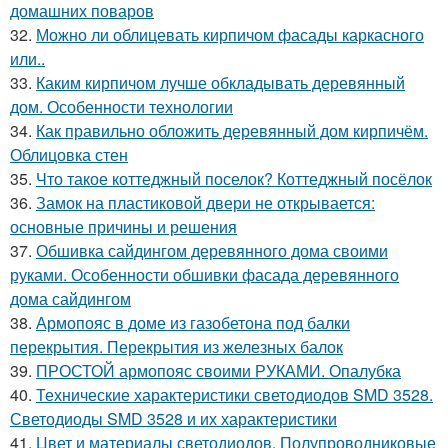
домашних поваров
32.
Можно ли облицевать кирпичом фасады каркасного
или..
33.
Каким кирпичом лучше обкладывать деревянный
дом. Особенности технологии
34.
Как правильно обложить деревянный дом кирпичём.
Облицовка стен
35.
Что такое коттеджный поселок? Коттеджный посёлок
36.
Замок на пластиковой двери не открывается:
основные причины и решения
37.
Обшивка сайдингом деревянного дома своими
руками. Особенности обшивки фасада деревянного
дома сайдингом
38.
Армопояс в доме из газобетона под балки
перекрытия. Перекрытия из железных балок
39.
ПРОСТОЙ армопояс своими РУКАМИ. Опалубка
40.
Технические характеристики светодиодов SMD 3528.
Светодиоды SMD 3528 и их характеристики
41.
Цвет и материалы светодиодов. Полупроводниковые