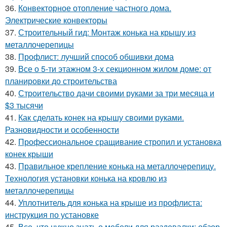
36.
Конвекторное отопление частного дома.
Электрические конвекторы
37.
Строительный гид: Монтаж конька на крышу из
металлочерепицы
38.
Профлист: лучший способ обшивки дома
39.
Все о 5-ти этажном 3-х секционном жилом доме: от
планировки до строительства
40.
Строительство дачи своими руками за три месяца и
$3 тысячи
41.
Как сделать конек на крышу своими руками.
Разновидности и особенности
42.
Профессиональное сращивание стропил и установка
конек крыши
43.
Правильное крепление конька на металлочерепицу.
Технология установки конька на кровлю из
металлочерепицы
44.
Уплотнитель для конька на крыше из профлиста:
инструкция по установке
45.
Все, что нужно знать о мебели для раздевалки: обзор