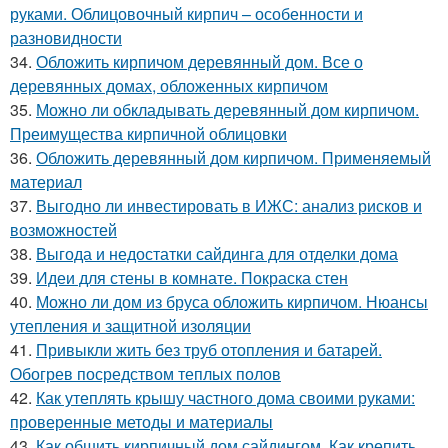
руками. Облицовочный кирпич – особенности и
разновидности
34.
Обложить кирпичом деревянный дом. Все о
деревянных домах, обложенных кирпичом
35.
Можно ли обкладывать деревянный дом кирпичом.
Преимущества кирпичной облицовки
36.
Обложить деревянный дом кирпичом. Применяемый
материал
37.
Выгодно ли инвестировать в ИЖС: анализ рисков и
возможностей
38.
Выгода и недостатки сайдинга для отделки дома
39.
Идеи для стены в комнате. Покраска стен
40.
Можно ли дом из бруса обложить кирпичом. Нюансы
утепления и защитной изоляции
41.
Привыкли жить без труб отопления и батарей.
Обогрев посредством теплых полов
42.
Как утеплять крышу частного дома своими руками:
проверенные методы и материалы
43.
Как обшить кирпичный дом сайдингом. Как крепить