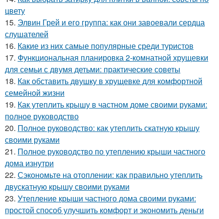
цвету
15.
Элвин Грей и его группа: как они завоевали сердца
слушателей
16.
Какие из них самые популярные среди туристов
17.
Функциональная планировка 2-комнатной хрущевки
для семьи с двумя детьми: практические советы
18.
Как обставить двушку в хрущевке для комфортной
семейной жизни
19.
Как утеплить крышу в частном доме своими руками:
полное руководство
20.
Полное руководство: как утеплить скатную крышу
своими руками
21.
Полное руководство по утеплению крыши частного
дома изнутри
22.
Сэкономьте на отоплении: как правильно утеплить
двускатную крышу своими руками
23.
Утепление крыши частного дома своими руками:
простой способ улучшить комфорт и экономить деньги