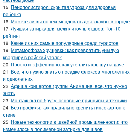
15.
Пенополистирол: скрытая угроза для здоровья
ребенка
16.
Можете ли вы порекомендовать джаз-клубы в городе
17.
Лучшая затирка для межплиточных швов: Топ-10
рейтинг
18.
Какие из них самые популярные среди туристов
19.
Метаморфоза хрущевки: как превратить унылую
квартиру в райский уголок
20.
Просто и эффективно: как утеплить крышу на даче
21.
Все, что нужно знать о посадке флоксов многолетних
и однолетних
22.
Афиша концертов группы Анимация: все, что нужно
знать
23.
Монтаж гкл по брусу: основные принципы и техники
24.
Без профиля: как правильно крепить гипсокартон к
стене
25.
Новые технологии в швейной промышленности: что
изменилось в полимерной затирке для швов