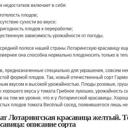
к недостатков включает в себя:
тотелость плодов;
сутствие сухости во вкусе;
ригодность плодов к переработке;
ественную зависимость урожайности от погоды.
в средней полосе нашей страны Лотарингскую красавицу е
севернее она способна нормально плодоносить только в теп
в, предназначенные специально для украшения, совсем нем
стой формой плодов. Так, новый отечественный сорт Гармо
ным вкусом и высокой урожайностью. Плоды розовые, груш
 хорошего вкуса у томата Грибное лукошко, урожайность с
в на том же уровне, что и у Лотарингской красавицы. Хоро
стых плодов томата Весёлый сосед, появившегося лишь нес
ат Лотарингская красавица желтый. 
савица: описание сорта