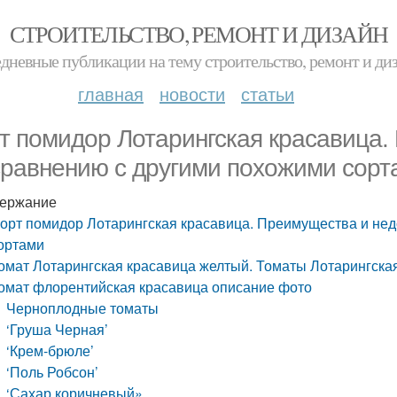
СТРОИТЕЛЬСТВО, РЕМОНТ И ДИЗАЙН
дневные публикации на тему строительство, ремонт и ди
главная
новости
статьи
т помидор Лотарингская красавица.
сравнению с другими похожими сорт
ержание
орт помидор Лотарингская красавица. Преимущества и нед
ортами
омат Лотарингская красавица желтый. Томаты Лотарингская
омат флорентийская красавица описание фото
Черноплодные томаты
‘Груша Черная’
‘Крем-брюле’
‘Поль Робсон’
‘Сахар коричневый»