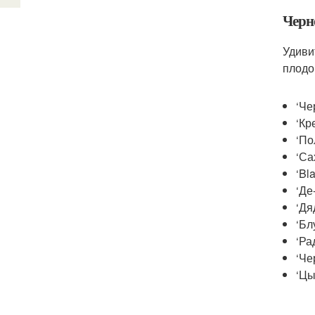
Черн
Удиви
плодо
‘Че
‘Кр
‘По
‘Са
‘Bl
‘Де
‘Дя
‘Бл
‘Ра
‘Че
‘Цы