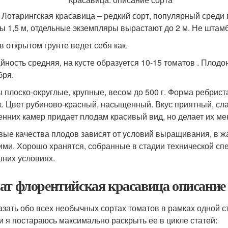
 Лотарингская красавица – редкий сорт, популярный среди 
ы 1,5 м, отдельные экземпляры вырастают до 2 м. Не штам
в открытом грунте ведет себя как.
йность средняя, на кусте образуется 10-15 томатов . Плод
бря.
 плоско-округлые, крупные, весом до 500 г. Форма ребрист
к. Цвет рубиново-красный, насыщенный. Вкус приятный, сл
енних камер придает плодам красивый вид, но делает их м
вые качества плодов зависят от условий выращивания, в ж
ими. Хорошо хранятся, собранные в стадии технической с
них условиях.
ат флорентийская красавица описание
азать обо всех необычных сортах томатов в рамках одной 
 и я постараюсь максимально раскрыть ее в цикле статей: