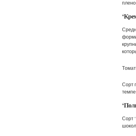
плено
‘Кре
Средн
форми
крупн
котор
Томат
Сорт 
темпе
‘Пол
Сорт 
шокол