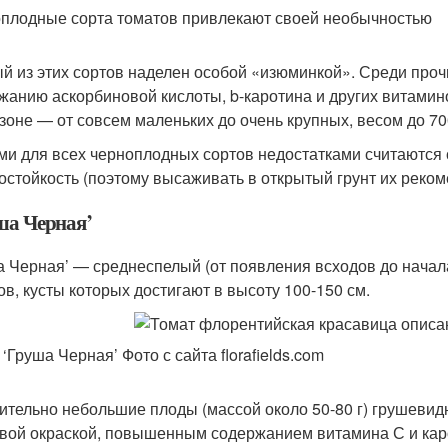
плодные сорта томатов привлекают своей необычностью
й из этих сортов наделен особой «изюминкой». Среди про
жанию аскорбиновой кислоты, b-каротина и других витамин
зоне — от совсем маленьких до очень крупных, весом до 700
и для всех черноплодных сортов недостатками считаются 
остойкость (поэтому высаживать в открытый грунт их реко
ша Черная’
а Черная’ — среднеспелый (от появления всходов до начал
ов, кусты которых достигают в высоту 100-150 см.
‘Груша Черная’ Фото с сайта florafields.com
ительно небольшие плоды (массой около 50-80 г) грушеви
вой окраской, повышенным содержанием витамина С и кар