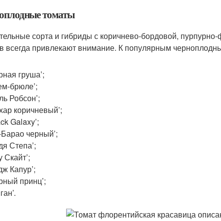
оплодные томаты
тельные сорта и гибриды с коричнево-бордовой, пурпурно-
в всегда привлекают внимание. К популярным черноплодны
рная груша’;
ем-брюле’;
ль Робсон’;
хар коричневый’;
ack Galaxy’;
-Барао черный’;
дя Степа’;
у Скайт’;
дж Капур’;
рный принц’;
ган’.