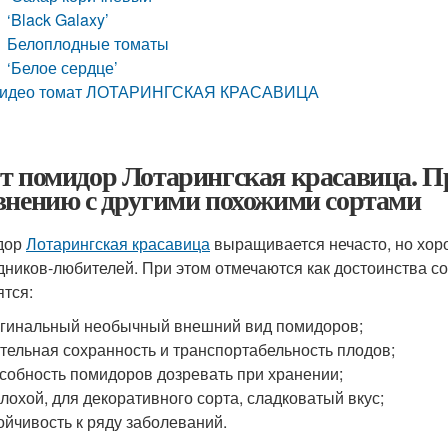
‘Black Galaxy’
Белоплодные томаты
‘Белое сердце’
идео томат ЛОТАРИНГСКАЯ КРАСАВИЦА
т помидор Лотарингская красавица. П
внению с другими похожими сортами
дор
Лотарингская красавица
выращивается нечасто, но хоро
дников-любителей. При этом отмечаются как достоинства сор
ятся:
гинальный необычный внешний вид помидоров;
тельная сохранность и транспортабельность плодов;
собность помидоров дозревать при хранении;
лохой, для декоративного сорта, сладковатый вкус;
ойчивость к ряду заболеваний.