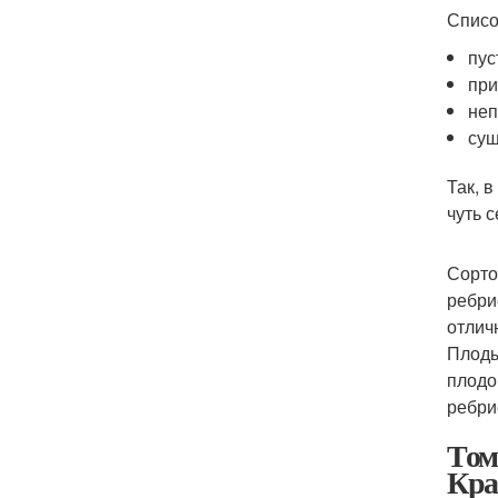
Списо
пус
при
неп
сущ
Так, 
чуть 
Сорто
ребри
отлич
Плоды
плодо
ребри
Том
Кра