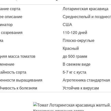
ание сорта
Лотарингская красавица
е описание
Среднеспелый и позднес
инатор
США
 созревания
110-120 дней
ма
Плоско-округлые
Красный
няя масса томатов
до 500 грамм
менение
В свежем виде
айность сорта
5-7 кг с куста
енности выращивания
Агротехника стандартная
йчивость к болезням
Устойчив к вирусам