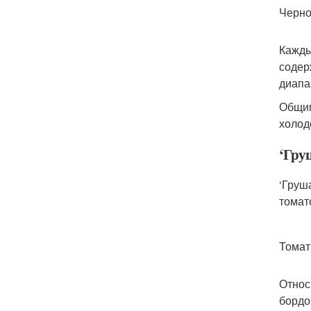
Черно
Кажды
содер
диапа
Общим
холод
‘Гру
‘Груш
томат
Томат 
Относ
бордо