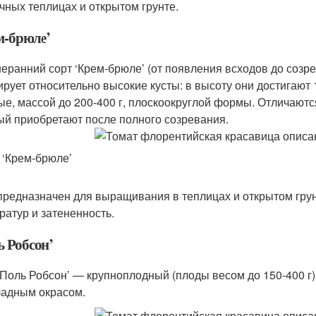
чных теплицах и открытом грунте.
м-брюле’
еранний сорт ‘Крем-брюле’ (от появления всходов до созр
рует относительно высокие кусты: в высоту они достигают 
ые, массой до 200-400 г, плоскоокруглой формы. Отличаю
ый приобретают после полного созревания.
 ‘Крем-брюле’
предназначен для выращивания в теплицах и открытом гру
ратур и затененность.
ь Робсон’
‘Поль Робсон’ — крупноплодный (плоды весом до 150-400 г
адным окрасом.