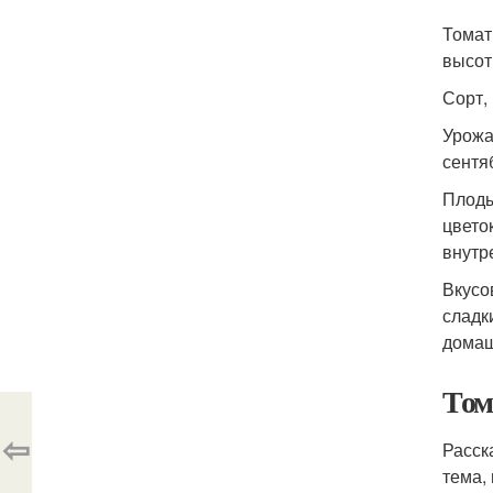
Томат
высот
Сорт, 
Урожа
сентя
Плоды
цвето
внутр
Вкусо
сладк
домаш
Том
⇦
Расск
тема,