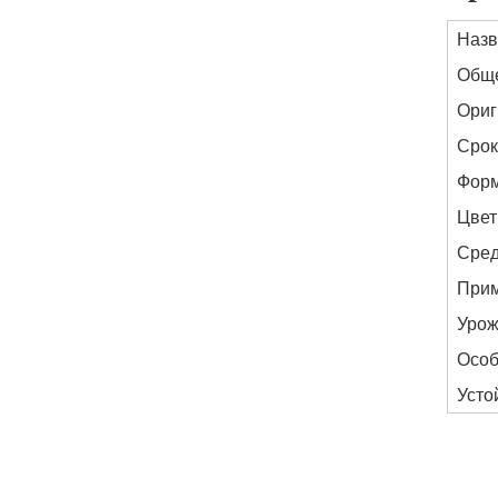
Назв
Обще
Ориг
Срок
Фор
Цвет
Сред
При
Урож
Особ
Усто