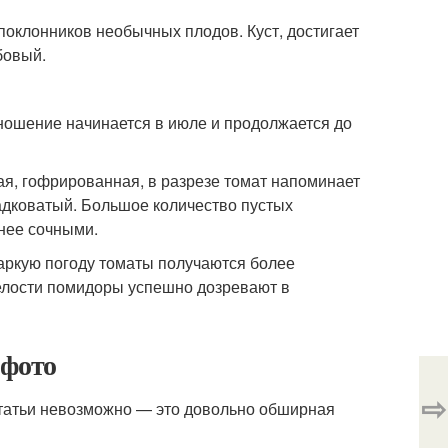
поклонников необычных плодов. Куст, достигает
бовый.
оношение начинается в июле и продолжается до
ая, гофрированная, в разрезе томат напоминает
адковатый. Большое количество пустых
енее сочными.
аркую погоду томаты получаются более
пелости помидоры успешно дозревают в
 фото
⇨
статьи невозможно — это довольно обширная