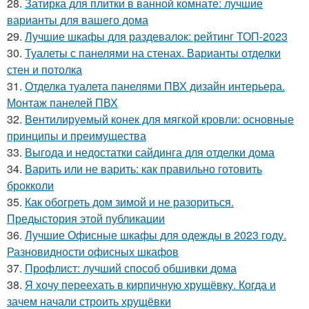
28.
Затирка для плитки в ванной комнате: лучшие
варианты для вашего дома
29.
Лучшие шкафы для раздевалок: рейтинг ТОП-2023
30.
Туалеты с панелями на стенах. Варианты отделки
стен и потолка
31.
Отделка туалета панелями ПВХ дизайн интерьера.
Монтаж панелей ПВХ
32.
Вентилируемый конек для мягкой кровли: основные
принципы и преимущества
33.
Выгода и недостатки сайдинга для отделки дома
34.
Варить или не варить: как правильно готовить
брокколи
35.
Как обогреть дом зимой и не разориться.
Предыстория этой публикации
36.
Лучшие Офисные шкафы для одежды в 2023 году.
Разновидности офисных шкафов
37.
Профлист: лучший способ обшивки дома
38.
Я хочу переехать в кирпичную хрущёвку. Когда и
зачем начали строить хрущёвки