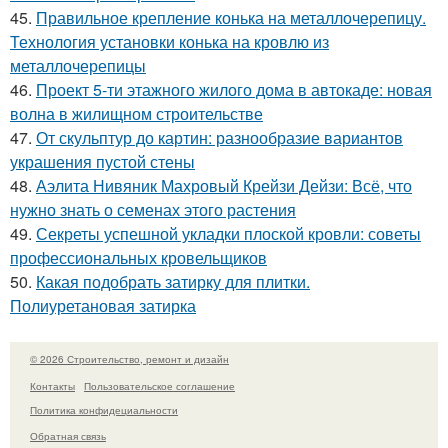
45.
Правильное крепление конька на металлочерепицу.
Технология установки конька на кровлю из
металлочерепицы
46.
Проект 5-ти этажного жилого дома в автокаде: новая
волна в жилищном строительстве
47.
От скульптур до картин: разнообразие вариантов
украшения пустой стены
48.
Аэлита Нивяник Махровый Крейзи Дейзи: Всё, что
нужно знать о семенах этого растения
49.
Секреты успешной укладки плоской кровли: советы
профессиональных кровельщиков
50.
Какая подобрать затирку для плитки.
Полиуретановая затирка
© 2026 Строительство, ремонт и дизайн
Контакты
Пользовательское соглашение
Политика конфидециальности
Обратная связь