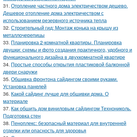
31.
Отопление частного дома электричеством дешево.
Дешевое отопление дома электричеством с
использованием резервного источника тепла
32.
Строительный гид: Монтаж конька на крышу из
металлочерепицы
33.
Планировка 2-комнатной квартиры. Планировка
двушки: схемы и фото создания практичного, удобного и
функционального дизайна в двухкомнатной квартире
34.
Простые способы открытия пластиковой балконной
двери снаружи
35.
Обшивка фронтона сайдингом своими руками.
Установка панелей
36.
Какой сайдинг лучше для обшивки дома. О
материале
37.
Как обшить дом виниловым сайдингом Технониколь.
Подготовка стен
38.
Пеноплекс: безопасный материал для внутренней
отделки или опасность для здоровья