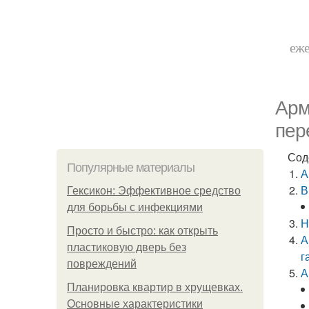
еже
Арм
пер
Сод
Популярные материалы
А
В
Гексикон: Эффективное средство
для борьбы с инфекциями
Н
Просто и быстро: как открыть
А
пластиковую дверь без
г
повреждений
А
Планировка квартир в хрущевках.
Основные характеристики