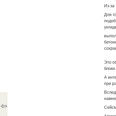
Из-за
Для т
подоб
уклад
выпол
бетон
сохра
Это о
блоки.
А инт
при р
Вслед
намно
⇦
Сейсм
Армоп