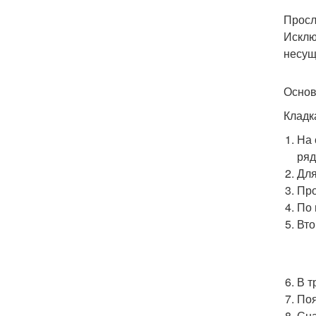
Просл
Исклю
несущ
Основ
Кладк
На 
ряд
Для
Про
По 
Вто
В т
Поя
Сна