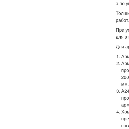
а по 
Толщи
работ
При у
для э
Для а
Арм
Арм
про
200
мм.
А24
про
арм
Хом
пре
сог