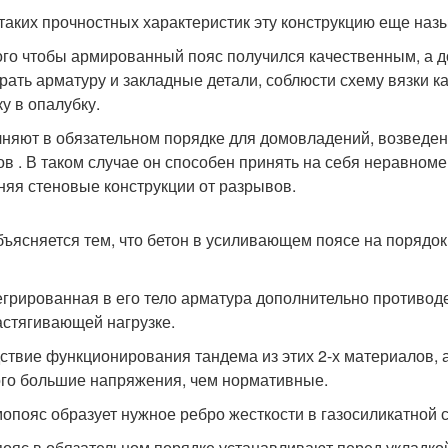
 таких прочностных характеристик эту конструкцию еще на
ого чтобы армированный пояс получился качественным, а 
рать арматуру и закладные детали, соблюсти схему вязки 
ку в опалубку.
няют в обязательном порядке для домовладений, возведенн
ов . В таком случае он способен принять на себя неравном
няя стеновые конструкции от разрывов.
бъясняется тем, что бетон в усиливающем поясе на порядок
егрированная в его тело арматура дополнительно противод
астягивающей нагрузке.
ствие функционирования тандема из этих 2-х материалов, 
го большие напряжения, чем нормативные.
опояс образует нужное ребро жесткости в газосиликатной 
ояс в обязательном порядке устанавливают перед укладкой