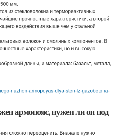
 500 мм.
ся из стекловолокна и термореактивных
чайшие прочностные характеристики, а второй
ющего воздействия выше чем у стальной
альтовых волокон и смоляных компонентов. В
рочностные характеристики, но и высокую
образной длины, и материала: базальт, металл,
a-chego-nuzhen-armopoyas-dlya-sten-iz-gazobetona-
жен армопояс, нужен ли он под
ния сложно переоценить. Вначале нужно