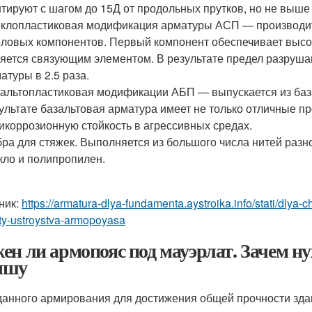
тируют с шагом до 15Д от продольных прутков, но не выше
клопластиковая модификация арматуры АСП — производит
ловых компонентов. Первый компонент обеспечивает высо
яется связующим элементом. В результате предел разруша
атуры в 2.5 раза.
альтопластиковая модификации АБП — выпускается из баз
ультате базальтовая арматура имеет не только отличные п
икоррозионную стойкость в агрессивных средах.
ра для стяжек. Выполняется из большого числа нитей разно
кло и полипропилен.
ник:
https://armatura-dlya-fundamenta.aystroika.info/stati/dly
ty-ustroystva-armopoyasa
ен ли армопояс под мауэрлат. Зачем ну
ышу
данного армирования для достижения общей прочности зда