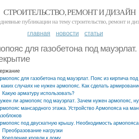
СТРОИТЕЛЬСТВО, РЕМОНТ И ДИЗАЙН
дневные публикации на тему строительство, ремонт и ди
главная
новости
статьи
опояс для газобетона под мауэрлат.
екрытие
ержание
рмопояс для газобетона под мауэрлат. Пояс из кирпича по
 каких случаях не нужен армопояс. Как сделать армирован
Какую арматуру использовать?
ужен ли армопояс под мауэрлат. Зачем нужен армопояс, н
рмопояс мансардного этажа. Устройство Армопояса на ман
азоблоков
рмопояс под двускатную крышу. Необходимость армопояса
Преобразование нагрузки
Крепление кровли к дому