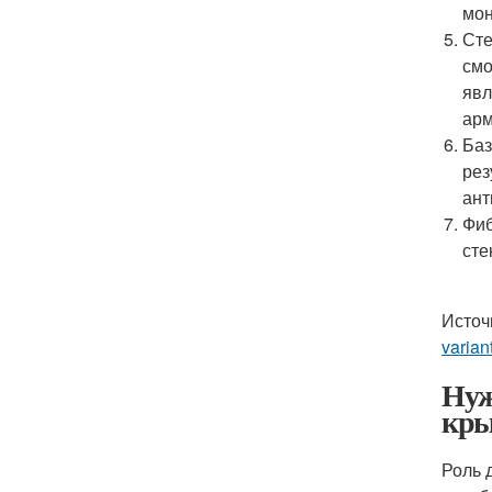
мон
Сте
смо
явл
арм
Баз
рез
ант
Фиб
сте
Источ
varian
Нуж
кр
Роль 