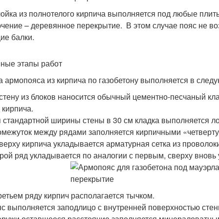
ойка из полнотелого кирпича выполняется под любые плиты
чение – деревянное перекрытие. В этом случае пояс не во
ие балки.
ные этапы работ
а армопояса из кирпича по газобетону выполняется в след
стену из блоков наносится обычный цементно-песчаный кл
 кирпича.
 стандартной ширины стены в 30 см кладка выполняется ло
межуток между рядами заполняется кирпичными «четверту
верху кирпича укладывается арматурная сетка из проволоки
рой ряд укладывается по аналогии с первым, сверху вновь 
ретьем ряду кирпич располагается тычком.
с выполняется заподлицо с внутренней поверхностью стен
ружи оставшееся расстояние заполняется минераловатным