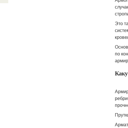
случа
строп
Это т
систе
крове
Основ
по ко
армир
Каку
Армир
ребри
прочн
Прутк
Армат