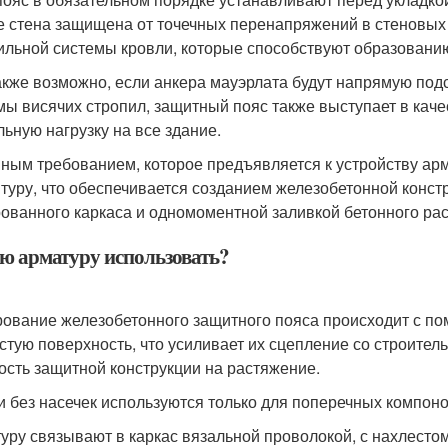
е стена защищена от точечных перенапряжений в стеновых 
ильной системы кровли, которые способствуют образованию
акже возможно, если анкера мауэрлата будут напрямую под
мы висячих стропил, защитный пояс также выступает в кач
льную нагрузку на все здание.
ным требованием, которое предъявляется к устройству ар
нтуру, что обеспечивается созданием железобетонной конс
ованного каркаса и одномоментной заливкой бетонного рас
ю арматуру использовать?
ование железобетонного защитного пояса происходит с по
стую поверхность, что усиливает их сцепление со строител
ость защитной конструкции на растяжение.
и без насечек используются только для поперечных компоно
уру связывают в каркас вязальной проволокой, с нахлесто