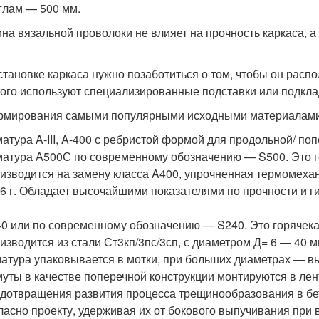
углам — 500 мм.
на вязальной проволоки не влияет на прочность каркаса, а
.
становке каркаса нужно позаботиться о том, чтобы он расп
того используют специализированные подставки или подкла
рмирования самыми популярными исходными материалами
атура A-III, A-400 с ребристой формой для продольной/ поп
атура А500С по современному обозначению — S500. Это 
изводится на замену класса A400, упрочненная термомехан
6 г. Обладает высочайшими показателями по прочности и г
0 или по современному обозначению — S240. Это горячека
изводится из стали Ст3кп/3пс/3сп, с диаметром Д= 6 — 40 м
атура упаковывается в мотки, при больших диаметрах — вып
уты в качестве поперечной конструкции монтируются в лен
дотвращения развития процесса трещинообразования в бе
ласно проекту, удерживая их от бокового выпучивания при