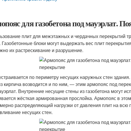
опояс для газобетона под мауэрлат. По
ьзование плит для межэтажных и чердачных перекрытий тр
. Газобетонные блоки могут выдержать вес плит перекрыти
жно их растрескивание и разрушение.
устраивается по периметру несущих наружных стен здания.
из кирпича возводится и по ним, — этим армопояс под пере
ауэрлат. Внутренние несущие стены из газобетона могут ис
ивается жёсткая армированная прослойка. Армопояс в это
мерно распределяющий нагрузки от давления плит на всю 
вливание несущих стен.