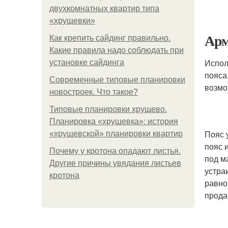
двухкомнатных квартир типа
«хрущевки»
Арм
Как крепить сайдинг правильно.
Какие правила надо соблюдать при
Испол
установке сайдинга
пояса
Современные типовые планировки
возмо
новостроек. Что такое?
Типовые планировки хрущево.
Планировка «хрущевка»: история
Пояс 
«хрущевской» планировки квартир
пояс 
Почему у кротона опадают листья.
под м
Другие причины увядания листьев
устра
кротона
равно
прода