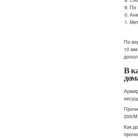
По 
Анк
Мет
По ве
10 мм
допол
В к
дом
Армир
несущ
Прочн
200/М
Как д
прочн