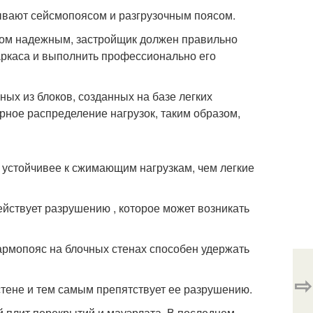
зывают сейсмопоясом и разгрузочным поясом.
дом надежным, застройщик должен правильно
каркаса и выполнить профессионально его
ых из блоков, созданных на базе легких
ерное распределение нагрузок, таким образом,
 устойчивее к сжимающим нагрузкам, чем легкие
ействует разрушению , которое может возникать
армопояс на блочных стенах способен удержать
⇨
стене и тем самым препятствует ее разрушению.
 плит перекрытий и мауэрлата. В последнем