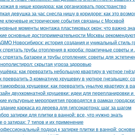
хожая в нише коридора: как организовать пространство
пкая девушка за час снесла нишу в коридоре: как это возм
ие ключевые исторические события связаны с Москвой
новные моменты монтажа пластиковых окон: что важно зна
кие основные достопримечательности Москвы рекомендуют 
GMO Новосибирск: история создания и уникальный стиль 
к спрятать трубы отопления в короба: практичные советы и
к спрятать батареи и трубы отопления: советы для эстетиче
нополистирол: скрытая угроза здоровью
ущёвка: как превратить небольшую квартиру в уютное гнё
к превратить 3-комнатную хрущевку в уютное гнездышко: с
таморфоза хрущевки: как превратить унылую квартиру в ра
зайн двухкомнатной хрущевки: идеи для перепланировки и 
кие культурные мероприятия проводятся в рамках городски
здание каркаса из дерева для гипсокартона: шаг за шагом
бор затирки для плитки в ванной: все, что нужно знать
е о затирах: 7 типов и их применение
офессиональный подход к затирке плитки в ванной: основ