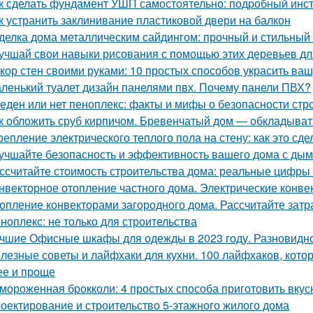
к сделать фундамент УШП самостоятельно: подробный инс
к устранить заклинивание пластиковой двери на балкон
делка дома металлическим сайдингом: прочный и стильный
учшай свои навыки рисования с помощью этих деревьев дл
кор стен своими руками: 10 простых способов украсить ваш
ленький туалет дизайн панелями пвх. Почему панели ПВХ?
еден или нет пеноплекс: факты и мифы о безопасности стр
к обложить сруб кирпичом. Бревенчатый дом — обкладыват
репление электрического теплого пола на стену: как это сд
учшайте безопасность и эффективность вашего дома с ды
ссчитайте стоимость строительства дома: реальные цифры
нвекторное отопление частного дома. Электрические конве
опление конвекторами загородного дома. Рассчитайте затр
ноплекс: не только для строительства
чшие Офисные шкафы для одежды в 2023 году. Разновидн
лезные советы и лайфхаки для кухни. 100 лайфхаков, кот
ее и проще
мороженная брокколи: 4 простых способа приготовить вкус
оектирование и строительство 5-этажного жилого дома