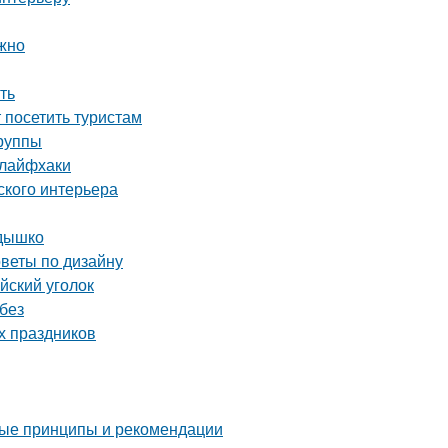
ожно
ть
посетить туристам
группы
 лайфхаки
ского интерьера
здышко
оветы по дизайну
йский уголок
без
х праздников
ные принципы и рекомендации