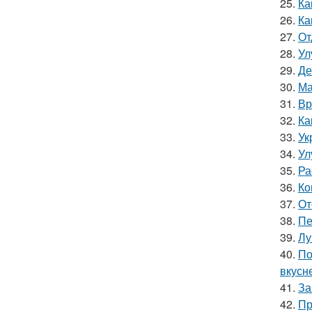
25.
Ка
26.
Ка
27.
От
28.
Ул
29.
Де
30.
Ма
31.
Вр
32.
Ка
33.
Ук
34.
Ул
35.
Ра
36.
Ко
37.
От
38.
Пе
39.
Лу
40.
По
вкусн
41.
За
42.
Пр