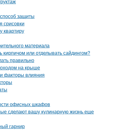
труктаж
 способ защиты
я срисовки
у квартиру
оительного материала
ь кирпичом или отделывать сайдингом?
елать правильно
моходом на крыше
 и факторы влияния
кторы
аты
ости офисных шкафов
орые сделают вашу кулинарную жизнь еще
ный гарнир