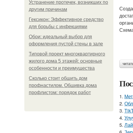
Устранение протечек, возникших по
Созда
другим причинам
доста
Гексикон: Эффективное средство
орган
для борьбы с инфекциями
Схема
Обои: идеальный выбор для
оформления пустой стены в зале
Типовой проект многоквартирного
жилого дома 5 этажей: основные
читат
особенности и преимущества
Сколько стоит обшить дом
Пос
профнастилом. Обшивка дома
профлистом: порядок работ
1.
Мет
2.
Обл
3.
Tik
4.
Улу
5.
Лай
6.
Зер