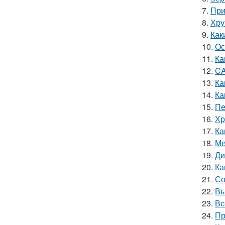
7.
При
8.
Хру
9.
Как
10.
Ос
11.
Ка
12.
CA
13.
Ка
14.
Ка
15.
Пе
16.
Хр
17.
Ка
18.
Ме
19.
Ди
20.
Ка
21.
Со
22.
Вы
23.
Вс
24.
Пр