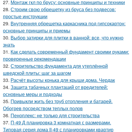
27.
Монтаж гкл по брусу: основные принципы и техники
28.
Строим свою обрешетку из бруса без подвесов:
простые инструкции
29.
Внутренняя обрешетка каркасника под гипсокартон:
основные принципы и приемы
30.
Выбор затирки для плитки в ванной: все, что нужно
знать
31.
Как сделать современный фундамент своими руками:
проверенные рекомендации
32.
Строительство фундамента для утеплённой
шведской плиты: шаг за шагом
33.
Расчёт высоты конька для крыши дома. Чердак
34.
Защита табачных плантаций от вредителей:
основные меры и подходы
35.
Привыкли жить без труб отопления и батарей.
Обогрев посредством теплых полов
36.
Пеноплекс: не только для строительства
37.
П-49 Д планировка 3 комнатная с размерами.
Типовая серия дома II-49 с планировками квартир