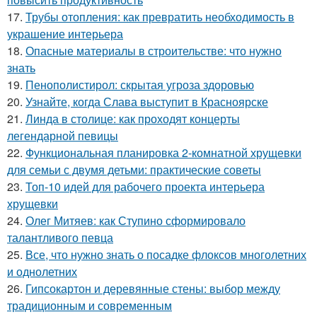
17.
Трубы отопления: как превратить необходимость в
украшение интерьера
18.
Опасные материалы в строительстве: что нужно
знать
19.
Пенополистирол: скрытая угроза здоровью
20.
Узнайте, когда Слава выступит в Красноярске
21.
Линда в столице: как проходят концерты
легендарной певицы
22.
Функциональная планировка 2-комнатной хрущевки
для семьи с двумя детьми: практические советы
23.
Топ-10 идей для рабочего проекта интерьера
хрущевки
24.
Олег Митяев: как Ступино сформировало
талантливого певца
25.
Все, что нужно знать о посадке флоксов многолетних
и однолетних
26.
Гипсокартон и деревянные стены: выбор между
традиционным и современным