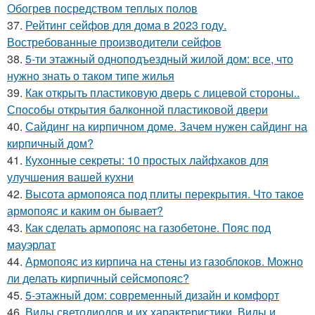
Обогрев посредством теплых полов
37.
Рейтинг сейфов для дома в 2023 году.
Востребованные производители сейфов
38.
5-ти этажный одноподъездный жилой дом: все, что
нужно знать о таком типе жилья
39.
Как открыть пластиковую дверь с лицевой стороны..
Способы открытия балконной пластиковой двери
40.
Сайдинг на кирпичном доме. Зачем нужен сайдинг на
кирпичный дом?
41.
Кухонные секреты: 10 простых лайфхаков для
улучшения вашей кухни
42.
Высота армопояса под плиты перекрытия. Что такое
армопояс и каким он бывает?
43.
Как сделать армопояс на газобетоне. Пояс под
мауэрлат
44.
Армопояс из кирпича на стены из газоблоков. Можно
ли делать кирпичный сейсмопояс?
45.
5-этажный дом: современный дизайн и комфорт
46.
Виды светодиодов и их характеристики. Виды и