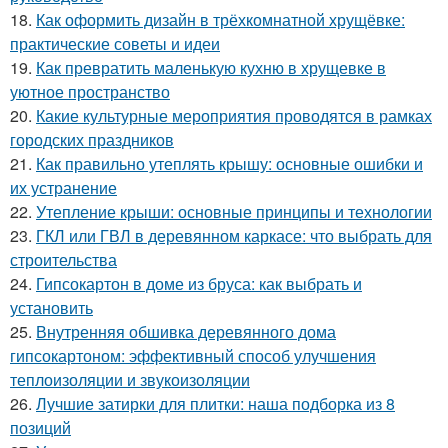
18.
Как оформить дизайн в трёхкомнатной хрущёвке:
практические советы и идеи
19.
Как превратить маленькую кухню в хрущевке в
уютное пространство
20.
Какие культурные мероприятия проводятся в рамках
городских праздников
21.
Как правильно утеплять крышу: основные ошибки и
их устранение
22.
Утепление крыши: основные принципы и технологии
23.
ГКЛ или ГВЛ в деревянном каркасе: что выбрать для
строительства
24.
Гипсокартон в доме из бруса: как выбрать и
установить
25.
Внутренняя обшивка деревянного дома
гипсокартоном: эффективный способ улучшения
теплоизоляции и звукоизоляции
26.
Лучшие затирки для плитки: наша подборка из 8
позиций