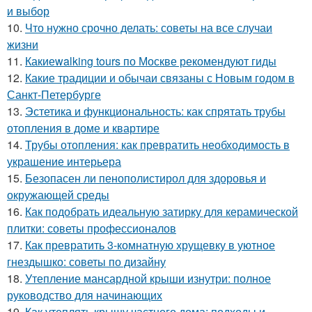
и выбор
10.
Что нужно срочно делать: советы на все случаи
жизни
11.
Какиеwalking tours по Москве рекомендуют гиды
12.
Какие традиции и обычаи связаны с Новым годом в
Санкт-Петербурге
13.
Эстетика и функциональность: как спрятать трубы
отопления в доме и квартире
14.
Трубы отопления: как превратить необходимость в
украшение интерьера
15.
Безопасен ли пенополистирол для здоровья и
окружающей среды
16.
Как подобрать идеальную затирку для керамической
плитки: советы профессионалов
17.
Как превратить 3-комнатную хрущевку в уютное
гнездышко: советы по дизайну
18.
Утепление мансардной крыши изнутри: полное
руководство для начинающих
19.
Как утеплять крышу частного дома: подходы и