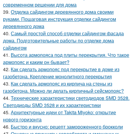
современном решении для дома
39.
Отделка сайдингом деревянного дома своими
руками. Пошаговая инструкция отделки сайдингом
деревянного дома
40.
Самый простой способ отделки сайдингом фасада
дома. Подготовительные работы по отделке дома
сайдингом
41.
Высота армопояса под плиты перекрытия. Что такое
армопояс и каким он бывает?
42.
Как сделать армопояс под перекрытие в доме из
газобетона. Крепление монолитного перекрытия
43.
Как сделать армопояс из кирпича на стены из
газобетона. Можно ли делать кирпичный сейсмопояс?
44.
Технические характеристики светодиодов SMD 3528.
Светодиоды SMD 3528 и их характеристики
45.
Архитектурные идеи от Takita Miyoko: открытие
нового горизонта
46.
Быстро и вкусно: рецепт замороженного брокколи
47.
Основные принципы севооборота и смешанных