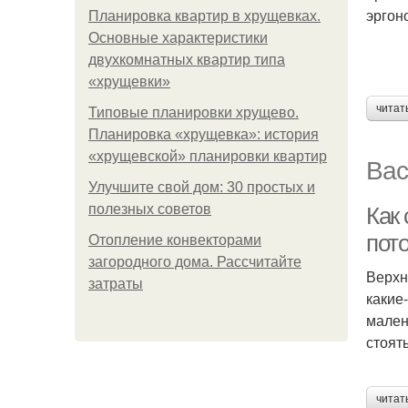
эргон
Планировка квартир в хрущевках.
Основные характеристики
двухкомнатных квартир типа
«хрущевки»
читат
Типовые планировки хрущево.
Планировка «хрущевка»: история
«хрущевской» планировки квартир
Вас
Улучшите свой дом: 30 простых и
полезных советов
Как
пот
Отопление конвекторами
загородного дома. Рассчитайте
Верхн
затраты
какие
мален
стоят
читат