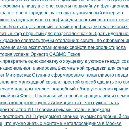
к оформить нишу в стене: советы по дизайну и функционал
ша в стене в коридоре: как создать уникальный интерьер
жность подставочного профиля для пластиковых окон: поч
к выбрать подставочный теплый профиль для пластиковых 
пить шкаф открытый для раздевалок: как выбрать идеальн
к красиво спрятать трубы отопления: советы по оформлен
асения из-за эксплуатационных свойств пенополистирола
тория успеха: Оркестр CAGMO Псков
к превратить однокомнатную хрущевку в уютное гнездо: со
нкциональная планировка 2-комнатной хрущевки для семьи 
ег Митяев: как Ступино сформировало талантливого певца
епление мансардной крыши: простой способ сделать это с
елаем ваш дом теплее: подробный обзор утепления крыши
ожайный Флокс: Правильный способ выращивания из семян
иша концертов группы Анимация: все, что нужно знать
роительство УШП своими руками: этапы и подходы
к построить УШП фундамент своими руками: подробный са
е, что нужно знать о монтаже металлосайдинга в Москве