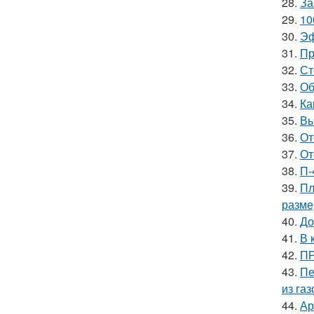
28.
За
29.
10
30.
Эф
31.
Пр
32.
Ст
33.
Об
34.
Ка
35.
Вы
36.
От
37.
От
38.
П-
39.
Пл
разм
40.
До
41.
В 
42.
ПР
43.
Пе
из га
44.
Ар