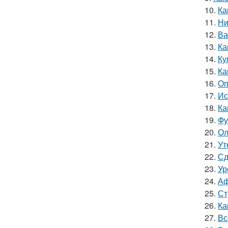
10.
Ка
11.
Ни
12.
Ва
13.
Ка
14.
Ку
15.
Ка
16.
Оп
17.
Ис
18.
Ка
19.
Фу
20.
Ол
21.
Ут
22.
Сд
23.
Ур
24.
Аф
25.
Ст
26.
Ка
27.
Вс