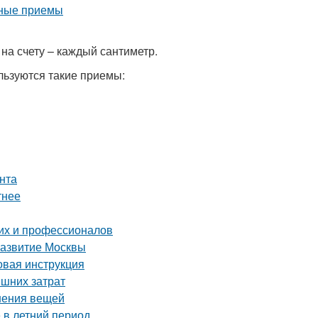
на счету – каждый сантиметр.
льзуются такие приемы:
нта
тнее
их и профессионалов
развитие Москвы
вая инструкция
ишних затрат
нения вещей
 в летний период