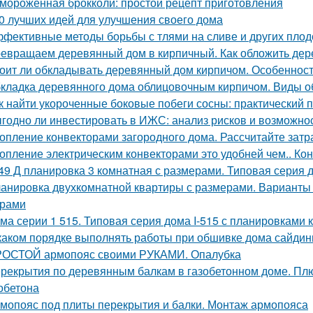
мороженная брокколи: простой рецепт приготовления
0 лучших идей для улучшения своего дома
фективные методы борьбы с тлями на сливе и других пло
евращаем деревянный дом в кирпичный. Как обложить де
оит ли обкладывать деревянный дом кирпичом. Особенност
кладка деревянного дома облицовочным кирпичом. Виды о
к найти укороченные боковые побеги сосны: практический 
годно ли инвестировать в ИЖС: анализ рисков и возможно
опление конвекторами загородного дома. Рассчитайте затр
опление электрическим конвекторами это удобней чем.. Ко
49 Д планировка 3 комнатная с размерами. Типовая серия д
анировка двухкомнатной квартиры с размерами. Варианты
ерами
ма серии 1 515. Типовая серия дома I-515 с планировками 
каком порядке выполнять работы при обшивке дома сайдин
ОСТОЙ армопояс своими РУКАМИ. Опалубка
рекрытия по деревянным балкам в газобетонном доме. Пл
зобетона
мопояс под плиты перекрытия и балки. Монтаж армопояса