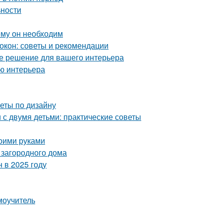
ьности
ему он необходим
окон: советы и рекомендации
ое решение для вашего интерьера
ию интерьера
веты по дизайну
с двумя детьми: практические советы
воими руками
 загородного дома
 в 2025 году
моучитель