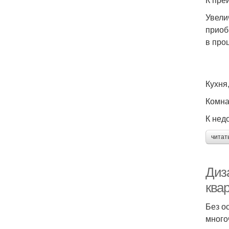
Увели
приоб
в про
Кухня
Комна
К нед
читат
Диз
ква
Без о
много