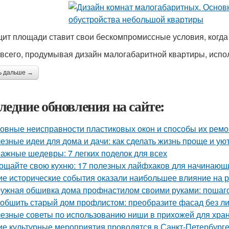
ит площади ставит свои бескомпромиссные условия, когда 
всего, продумывая дизайн малогабаритной квартиры, испо
ь дальше →
ледние обновления на сайте:
овные неисправности пластиковых окон и способы их ремо
езные идеи для дома и дачи: как сделать жизнь проще и ую
ажные шедевры: 7 легких поделок для всех
ощайте свою кухню: 17 полезных лайфхаков для начинающ
ие исторические события оказали наибольшее влияние на 
ужная обшивка дома профнастилом своими руками: пошаго
 обшить старый дом профлистом: преобразите фасад без л
езные советы по использованию ниши в прихожей для хра
ие культурные мероприятия проводятся в Санкт-Петербурге