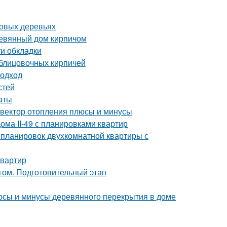
довых деревьях
ревянный дом кирпичом
и обкладки
блицовочных кирпичей
подход
стей
аты
нвектор отопления плюсы и минусы
ома II-49 с планировками квартир
 планировок двухкомнатной квартиры с
квартир
гом. Подготовительный этап
юсы и минусы деревянного перекрытия в доме