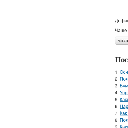
Дефиц
Чаще 
читат
Пос
1.
Осн
2.
Пол
3.
Бум
4.
Упр
5.
Как
6.
Нар
7.
Как
8.
Пол
9.
Как