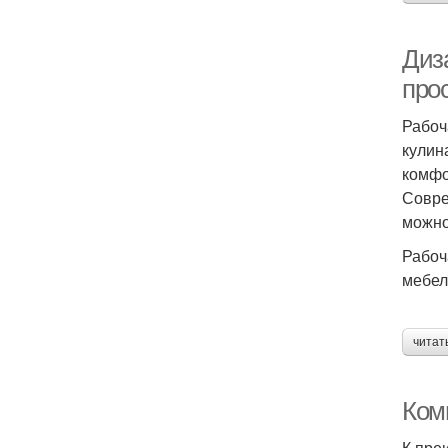
Диз
про
Рабоч
кулин
комфо
Совре
можно
Рабоч
мебел
читат
Ком
К пре