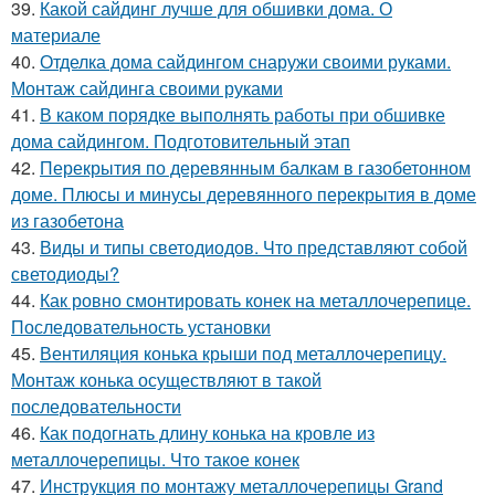
39.
Какой сайдинг лучше для обшивки дома. О
материале
40.
Отделка дома сайдингом снаружи своими руками.
Монтаж сайдинга своими руками
41.
В каком порядке выполнять работы при обшивке
дома сайдингом. Подготовительный этап
42.
Перекрытия по деревянным балкам в газобетонном
доме. Плюсы и минусы деревянного перекрытия в доме
из газобетона
43.
Виды и типы светодиодов. Что представляют собой
светодиоды?
44.
Как ровно смонтировать конек на металлочерепице.
Последовательность установки
45.
Вентиляция конька крыши под металлочерепицу.
Монтаж конька осуществляют в такой
последовательности
46.
Как подогнать длину конька на кровле из
металлочерепицы. Что такое конек
47.
Инструкция по монтажу металлочерепицы Grand