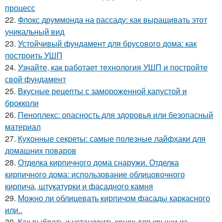
процесс
22.
Флокс друммонда на рассаду: как выращивать этот
уникальный вид
23.
Устойчивый фундамент для брусового дома: как
построить УШП
24.
Узнайте, как работает технология УШП и постройте
свой фундамент
25.
Вкусные рецепты с замороженной капустой и
брокколи
26.
Пеноплекс: опасность для здоровья или безопасный
материал
27.
Кухонные секреты: самые полезные лайфхаки для
домашних поваров
28.
Отделка кирпичного дома снаружи. Отделка
кирпичного дома: использование облицовочного
кирпича, штукатурки и фасадного камня
29.
Можно ли облицевать кирпичом фасады каркасного
или..
30.
Как выбрать и установить конек для крыши из