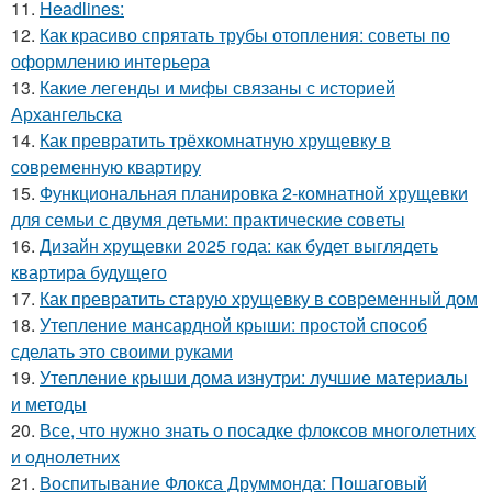
11.
Headlines:
12.
Как красиво спрятать трубы отопления: советы по
оформлению интерьера
13.
Какие легенды и мифы связаны с историей
Архангельска
14.
Как превратить трёхкомнатную хрущевку в
современную квартиру
15.
Функциональная планировка 2-комнатной хрущевки
для семьи с двумя детьми: практические советы
16.
Дизайн хрущевки 2025 года: как будет выглядеть
квартира будущего
17.
Как превратить старую хрущевку в современный дом
18.
Утепление мансардной крыши: простой способ
сделать это своими руками
19.
Утепление крыши дома изнутри: лучшие материалы
и методы
20.
Все, что нужно знать о посадке флоксов многолетних
и однолетних
21.
Воспитывание Флокса Друммонда: Пошаговый