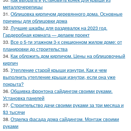
металлочерепицы
31.
Облицовка кирпичом деревянного дома. Основные
причины для облицовки дома
32.
Лучшие шкафы для раздевалок на 2023 год.
Гардеробная комната — делаем проект
33.
Все о 5-ти этажном 3-х секционном жилом доме: от
планировки до строительства
34.
Как обложить дом кирпичом. Цены на облицовочный
кирпич
35.
Утепление старой крыши изнутри. Как и чем
выполнить утепление крыши изнутри, если она уже
покрыта?
36.
Обшивка фронтона сайдингом своими руками.
Установка панелей
37.
Строительство дачи своими руками за три месяца и
$3 тысячи
38.
Отделка фасада дома сайдингом. Монтаж своими
руками