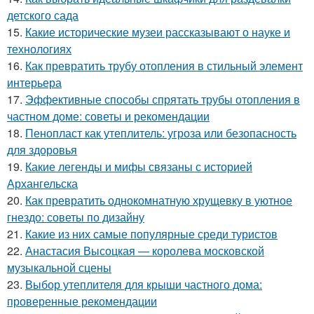
детского сада
15.
Какие исторические музеи рассказывают о науке и
технологиях
16.
Как превратить трубу отопления в стильный элемент
интерьера
17.
Эффективные способы спрятать трубы отопления в
частном доме: советы и рекомендации
18.
Пенопласт как утеплитель: угроза или безопасность
для здоровья
19.
Какие легенды и мифы связаны с историей
Архангельска
20.
Как превратить однокомнатную хрущевку в уютное
гнездо: советы по дизайну
21.
Какие из них самые популярные среди туристов
22.
Анастасия Высоцкая — королева московской
музыкальной сцены
23.
Выбор утеплителя для крыши частного дома:
проверенные рекомендации