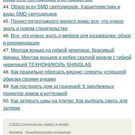
44.
Обзор всех SMD светодиодов. Характеристики и
виды SMD-светодиодов
45.
Проект пятиэтажного жилого дома: все, что нужно
знать о новом строительстве
46.
Все, что нужно знать о мебели для раздевалки: обзор
и рекомендации
47.
Монтаж конька на гибкой черепице. Красивый
финиш. Монтаж коньков и ребер скатной кровли с гибкой
черепицей ТЕХНОНИКОЛЬ SHINGLAS
48.
Как правильно обрезать вишню: секреты успешной
обрезки своими руками
49.
Как построить дом за границей: 5 зарубежных
проектов домов и коттеджей
50.
Как затирать швы на плитке. Как выбрать смесь для
затирки
© 2026 Строительство, ремонт и дизайн
Контакты
Пользовательское соглашение